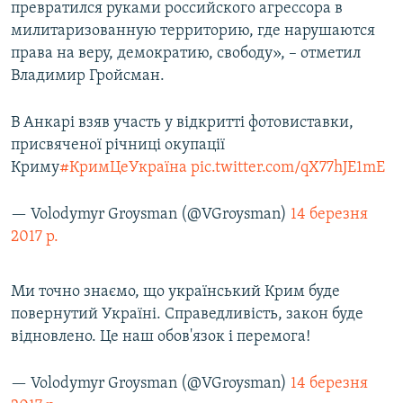
превратился руками российского агрессора в
милитаризованную территорию, где нарушаются
права на веру, демократию, свободу», – отметил
Владимир Гройсман.
В Анкарі взяв участь у відкритті фотовиставки,
присвяченої річниці окупації
Криму
#КримЦеУкраїна
pic.twitter.com/qX77hJE1mE
— Volodymyr Groysman (@VGroysman)
14 березня
2017 р.
Ми точно знаємо, що український Крим буде
повернутий Україні. Справедливість, закон буде
відновлено. Це наш обов'язок і перемога!
— Volodymyr Groysman (@VGroysman)
14 березня