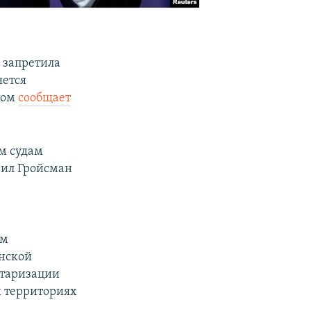
 запретила
яется
том
сообщает
м судам
вил Гройсман
им
нской
итаризации
х территориях