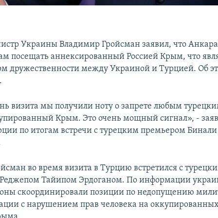
стр Украины Владимир Гройсман заявил, что Анкара
ам посещать аннексированный Россией Крым, что явл
ом дружественности между Украиной и Турцией. Об э
.
ень визита мы получили ноту о запрете любым турецки
упированный Крым. Это очень мощный сигнал», - зая
урции по итогам встречи с турецким премьером Бинали
.
йсман во время визита в Турцию встретился с турецк
 Реджепом Тайипом Эрдоганом. По информации украи
роны скоординировали позиции по недопущению мил
ации с нарушением прав человека на оккупированны
рыма.