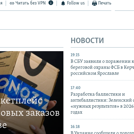
ся
Читать без VPN
Follow us
Печать
НОВОСТИ
19:15
В СБУ заявили о поражении 
береговой охраны ФСБ в Керч
российском Ярославле
17:40
Разработка баллистики и
ркетплейс
антибаллистики: Зеленский
«нужных результатов» в 2026
овых заказов
годах
ве
16:18
В Украине сообщили о подоз