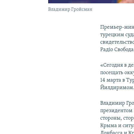
Владимир Гройсман
Премьер-мини
турецким суд
свидетельств
Радіо Свобода
«Сегодня в д
посещать окк
14 марта в Т
Йилдиримом
Владимир Гро
президентом
стороны, сто
Крыма и ситу
Донбасса и К