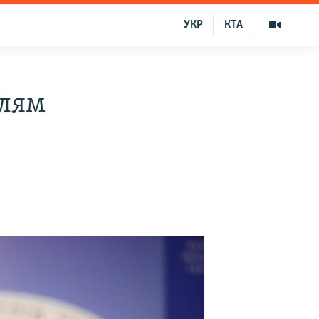
УКР
КТА
блям