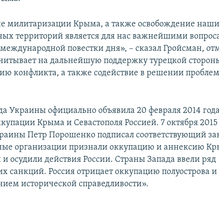
е милитаризации Крыма, а также освобождение наш
ых территорий является для нас важнейшими вопро
международной повестки дня», – сказал Гройсман, отм
читывает на дальнейшую поддержку турецкой сторон
ию конфликта, а также содействие в решении пробле
да Украины официально объявила 20 февраля 2014 год
купации Крыма и Севастополя Россией. 7 октября 2015
раины Петр Порошенко подписал соответствующий за
ые организации признали оккупацию и аннексию К
и осудили действия России. Страны Запада ввели ряд
х санкций. Россия отрицает оккупацию полуострова и 
нием исторической справедливости».