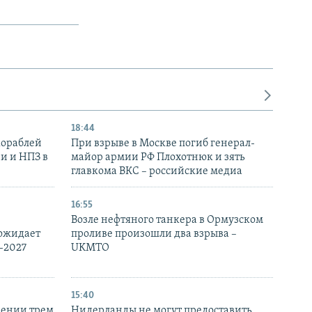
18:44
кораблей
При взрыве в Москве погиб генерал-
и и НПЗ в
майор армии РФ Плохотнюк и зять
главкома ВКС – российские медиа
16:55
Возле нефтяного танкера в Ормузском
 ожидает
проливе произошли два взрыва –
-2027
UKMTO
15:40
рении трем
Нидерланды не могут предоставить