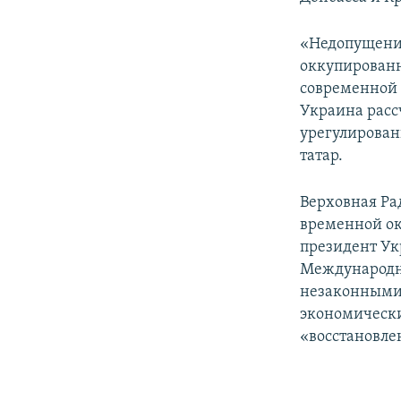
«Недопущени
оккупированн
современной 
Украина расс
урегулирован
татар.
Верховная Ра
временной ок
президент Ук
Международн
незаконными 
экономически
«восстановле