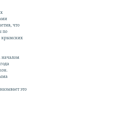
их
сами
етив, что
ы по
м крымских
а началом
 года
кон.
рыма
называет это