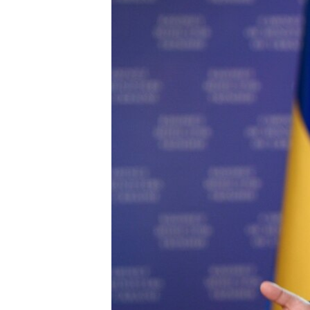
ПОБЕДИТЕЛЕЙ НЕ СУДЯТ?
КРЫМ.НЕПОКОРЕННЫЙ
ELIFBE
УКРАИНСКАЯ ПРОБЛЕМА КРЫМА