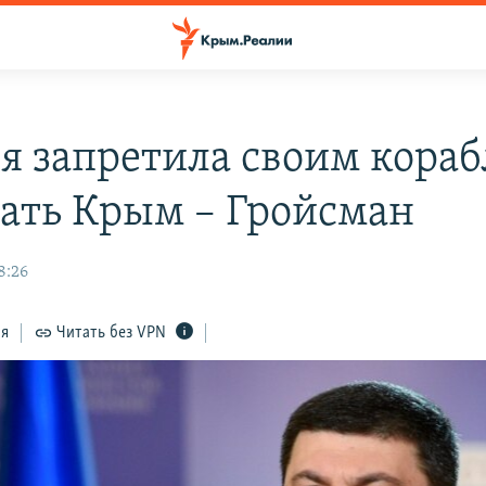
я запретила своим кора
ать Крым – Гройсман
8:26
ся
Читать без VPN