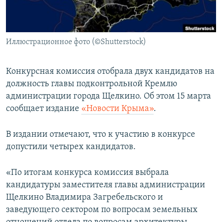
ПРИСОЕДИНЯЙТЕСЬ!
ПОБЕДИТЕЛЕЙ НЕ СУДЯТ?
КРЫМ.НЕПОКОРЕННЫЙ
Иллюстрационное фото (©Shutterstock)
ELIFBE
УКРАИНСКАЯ ПРОБЛЕМА КРЫМА
Конкурсная комиссия отобрала двух кандидатов на
Все сайты RFE/RL
должность главы подконтрольной Кремлю
администрации города Щелкино. Об этом 15 марта
сообщает издание
«Новости Крыма»
.
В издании отмечают, что к участию в конкурсе
допустили четырех кандидатов.
«По итогам конкурса комиссия выбрала
кандидатуры заместителя главы администрации
Щелкино Владимира Загребельского и
заведующего сектором по вопросам земельных