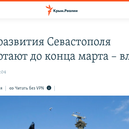
развития Севастополя
отают до конца марта – в
1:04
ся
Читать без VPN