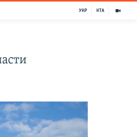
УКР
КТА
ласти