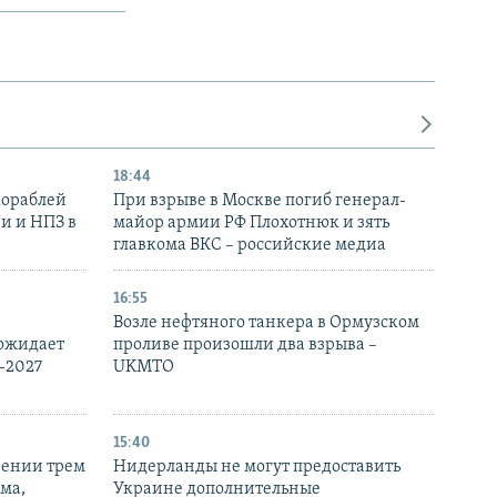
18:44
кораблей
При взрыве в Москве погиб генерал-
и и НПЗ в
майор армии РФ Плохотнюк и зять
главкома ВКС – российские медиа
16:55
Возле нефтяного танкера в Ормузском
 ожидает
проливе произошли два взрыва –
-2027
UKMTO
15:40
рении трем
Нидерланды не могут предоставить
ма,
Украине дополнительные