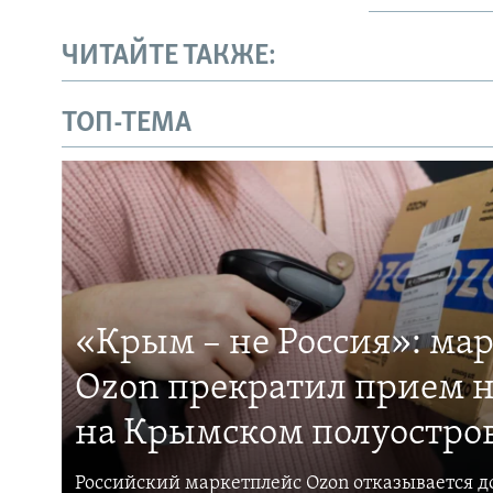
ЧИТАЙТЕ ТАКЖЕ:
ТОП-ТЕМА
«Крым – не Россия»: ма
Ozon прекратил прием н
на Крымском полуостро
Российский маркетплейс Ozon отказывается до