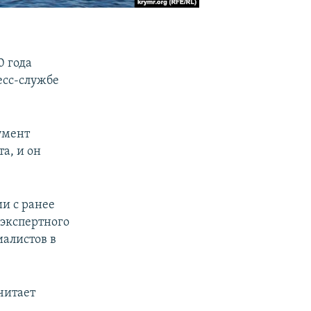
0 года
есс-службе
умент
а, и он
ии с ранее
экспертного
иалистов в
читает