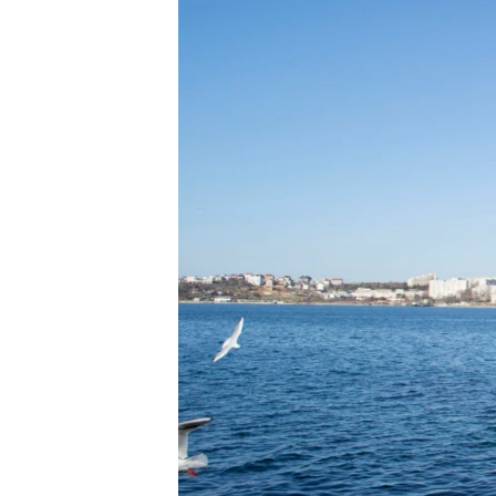
ПОБЕДИТЕЛЕЙ НЕ СУДЯТ?
КРЫМ.НЕПОКОРЕННЫЙ
ELIFBE
УКРАИНСКАЯ ПРОБЛЕМА КРЫМА