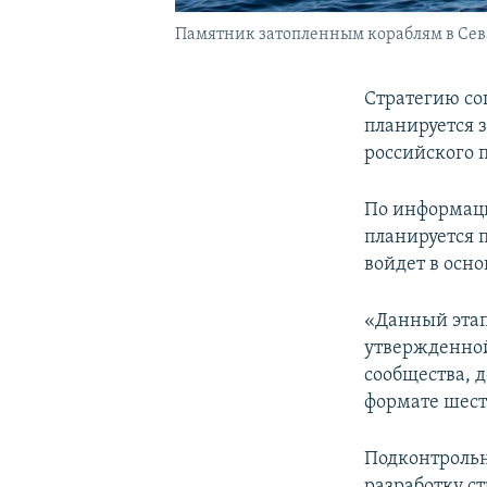
Памятник затопленным кораблям в Сев
Стратегию со
планируется з
российского 
По информаци
планируется 
войдет в осно
«Данный этап 
утвержденной
сообщества, д
формате шест
Подконтрольн
разработку с