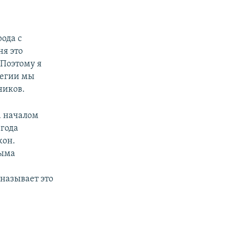
ода с
ня это
 Поэтому я
тегии мы
ников.
а началом
 года
кон.
рыма
называет это