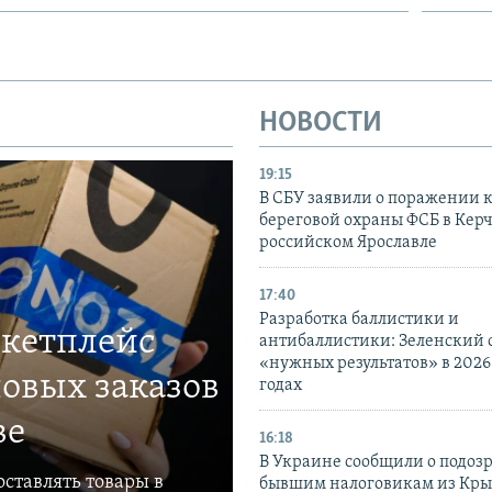
НОВОСТИ
19:15
В СБУ заявили о поражении 
береговой охраны ФСБ в Керч
российском Ярославле
17:40
Разработка баллистики и
ркетплейс
антибаллистики: Зеленский
«нужных результатов» в 2026
овых заказов
годах
ве
16:18
В Украине сообщили о подоз
ставлять товары в
бывшим налоговикам из Кры