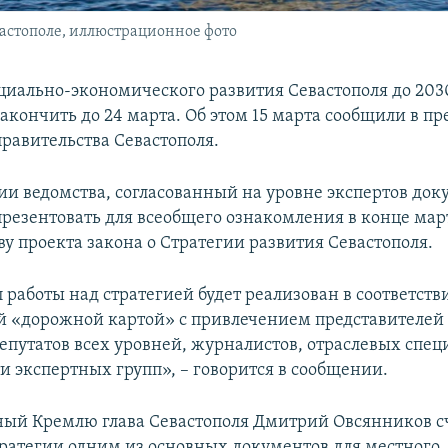
астополе, иллюстрационное фото
циально-экономического развития Севастополя до 203
акончить до 24 марта. Об этом 15 марта сообщили в пр
правительства Севастополя.
и ведомства, согласованный на уровне экспертов док
презентовать для всеобщего ознакомления в конце март
ву проекта закона о Стратегии развития Севастополя.
работы над стратегией будет реализован в соответств
 «дорожной картой» с привлечением представителей 
епутатов всех уровней, журналистов, отраслевых спец
и экспертных групп», – говорится в сообщении.
ый Кремлю глава Севастополя Дмитрий Овсянников с
тратегии одним из основных документов для местного