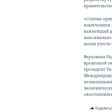
правительств
«Считаю прин
вовлечением 
важнейший до
максимально 
могли учесть
Верховная Ра
временной ок
президент Ук
Международн
незаконными 
экономически
«восстановле
Поделить