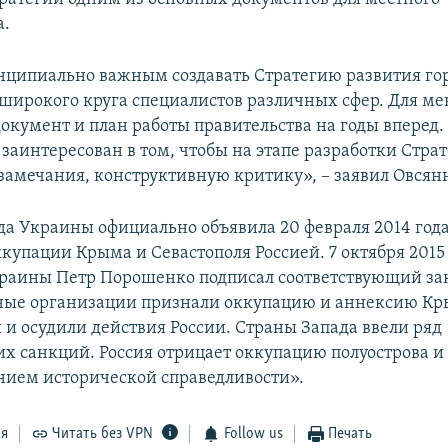
а.
ципиально важным создавать Стратегию развития гор
широкого круга специалистов различных сфер. Для ме
кумент и план работы правительства на годы вперед.
заинтересован в том, чтобы на этапе разработки Стра
 замечания, конструктивную критику», – заявил Овсян
да Украины официально объявила 20 февраля 2014 год
купации Крыма и Севастополя Россией. 7 октября 2015
раины Петр Порошенко подписал соответствующий за
ые организации признали оккупацию и аннексию К
и осудили действия России. Страны Запада ввели ряд
х санкций. Россия отрицает оккупацию полуострова и 
нием исторической справедливости».
ся
Читать без VPN
Follow us
Печать