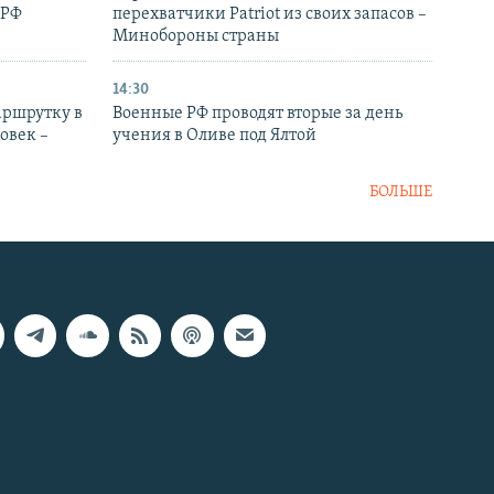
 РФ
перехватчики Patriot из своих запасов –
Минобороны страны
14:30
аршрутку в
Военные РФ проводят вторые за день
овек –
учения в Оливе под Ялтой
БОЛЬШЕ