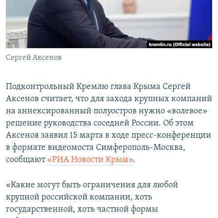
ПРИСОЕДИНЯЙТЕСЬ!
ПОБЕДИТЕЛЕЙ НЕ СУДЯТ?
КРЫМ.НЕПОКОРЕННЫЙ
ELIFBE
Сергей Аксенов
УКРАИНСКАЯ ПРОБЛЕМА КРЫМА
Все сайты RFE/RL
Подконтрольный Кремлю глава Крыма Сергей
Аксенов считает, что для захода крупных компаний
на аннексированный полуостров нужно «волевое»
решение руководства соседней России. Об этом
Аксенов заявил 15 марта в ходе пресс-конференции
в формате видеомоста Симферополь-Москва,
сообщают
«РИА Новости Крым»
.
«Какие могут быть ограничения для любой
крупной российской компании, хоть
государственной, хоть частной формы