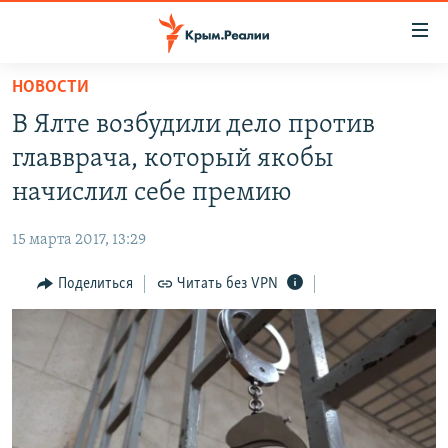
Доступность
ссылки
Вернуться
НОВОСТИ
к
НОВОСТИ
В Ялте возбудили дело против
основному
СПЕЦПРОЕКТЫ
содержанию
главврача, который якобы
ВОДА
Вернутся
ГРУЗ 200
начислил себе премию
к
ИСТОРИЯ
КАРТА ВОЕННЫХ ОБЪЕКТОВ КРЫМА
главной
15 марта 2017, 13:29
ЕЩЕ
11 ЛЕТ ОККУПАЦИИ КРЫМА. 11 ИСТОРИЙ СОПРОТИВЛЕНИЯ
навигации
Вернутся
Поделиться
Читать без VPN
РАДІО СВОБОДА
ИНТЕРАКТИВ
к
КАК ОБОЙТИ БЛОКИРОВКУ
ИНФОГРАФИКА
поиску
ТЕЛЕПРОЕКТ КРЫМ.РЕАЛИИ
Українською
СОВЕТЫ ПРАВОЗАЩИТНИКОВ
Qırımtatar
ПРОПАВШИЕ БЕЗ ВЕСТИ