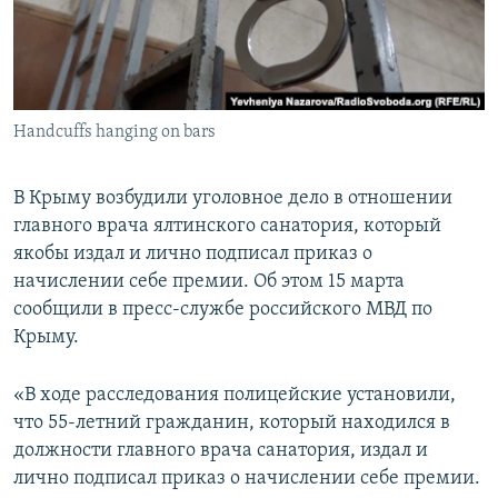
ПРИСОЕДИНЯЙТЕСЬ!
ПОБЕДИТЕЛЕЙ НЕ СУДЯТ?
КРЫМ.НЕПОКОРЕННЫЙ
ELIFBE
Handcuffs hanging on bars
УКРАИНСКАЯ ПРОБЛЕМА КРЫМА
Все сайты RFE/RL
В Крыму возбудили уголовное дело в отношении
главного врача ялтинского санатория, который
якобы издал и лично подписал приказ о
начислении себе премии. Об этом 15 марта
сообщили в пресс-службе российского МВД по
Крыму.
«В ходе расследования полицейские установили,
что 55-летний гражданин, который находился в
должности главного врача санатория, издал и
лично подписал приказ о начислении себе премии.