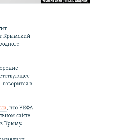
тит
ет Крымский
родного
мерение
ветствующее
 говорится в
ила
, что УЕФА
альном сайте
 в Крыму.
т миллион