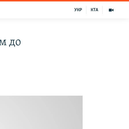
УКР
КТА
м до