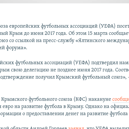
юза европейских футбольных ассоциаций (УЕФА) посе
ый Крым до июня 2017 года. Об этом 15 марта сообща
оюз со ссылкой на пресс-службу «Ялтинского междуна
ий форума».
йских футбольных ассоциаций (УЕФА) подтвердил на
Крым свою делегацию не позднее июня 2017 года. Соот
одтверждение получил Крымский футбольный союз», –
 Крымского футбольного союза (КФС) накануне
сообщ
н евро на развитие футбола в Крыму. Однако на офици
ормации о предоставлении денег на развитие футбола
ской области Андрей Гордеев
заявил
, что УЕФА выдели