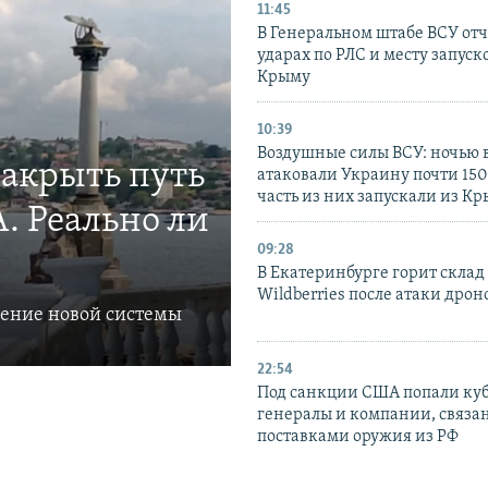
11:45
В Генеральном штабе ВСУ отч
ударах по РЛС и месту запуск
Крыму
10:39
Воздушные силы ВСУ: ночью 
закрыть путь
атаковали Украину почти 150
часть из них запускали из К
. Реально ли
09:28
В Екатеринбурге горит склад
Wildberries после атаки дрон
ление новой системы
22:54
Под санкции США попали ку
генералы и компании, связа
поставками оружия из РФ