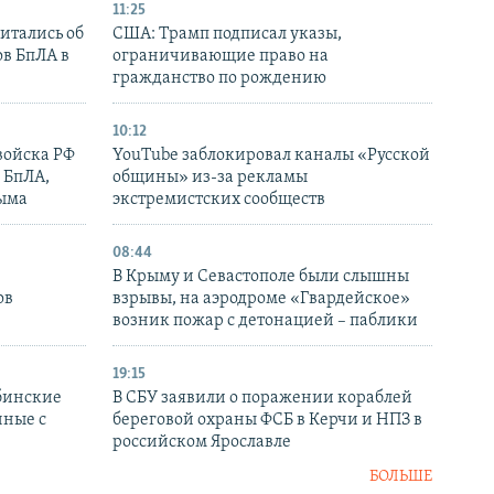
11:25
итались об
США: Трамп подписал указы,
ов БпЛА в
ограничивающие право на
гражданство по рождению
10:12
войска РФ
YouTube заблокировал каналы «Русской
 БпЛА,
общины» из-за рекламы
рыма
экстремистских сообществ
08:44
В Крыму и Севастополе были слышны
ов
взрывы, на аэродроме «Гвардейское»
возник пожар с детонацией – паблики
19:15
бинские
В СБУ заявили о поражении кораблей
нные с
береговой охраны ФСБ в Керчи и НПЗ в
российском Ярославле
БОЛЬШЕ