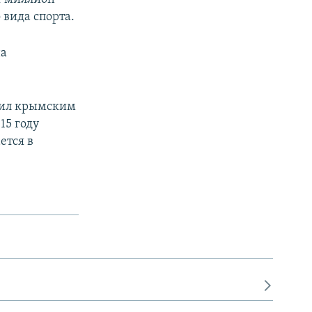
 вида спорта.
на
етил крымским
15 году
ется в