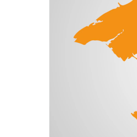
ПОБЕДИТЕЛЕЙ НЕ СУДЯТ?
КРЫМ.НЕПОКОРЕННЫЙ
ELIFBE
УКРАИНСКАЯ ПРОБЛЕМА КРЫМА