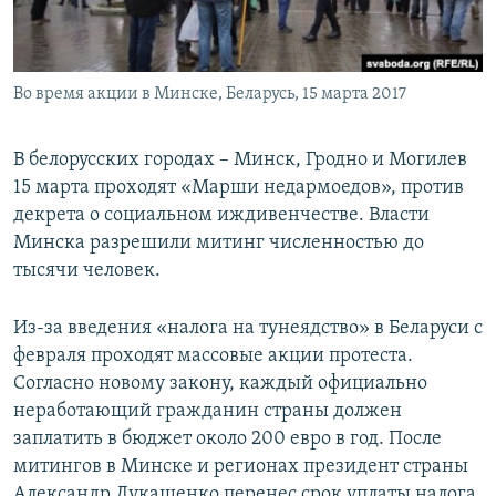
ПРИСОЕДИНЯЙТЕСЬ!
ПОБЕДИТЕЛЕЙ НЕ СУДЯТ?
КРЫМ.НЕПОКОРЕННЫЙ
Во время акции в Минске, Беларусь, 15 марта 2017
ELIFBE
УКРАИНСКАЯ ПРОБЛЕМА КРЫМА
В белорусских городах – Минск, Гродно и Могилев
Все сайты RFE/RL
15 марта проходят «Марши недармоедов», против
декрета о социальном иждивенчестве. Власти
Минска разрешили митинг численностью до
тысячи человек.
Из-за введения «налога на тунеядство» в Беларуси с
февраля проходят массовые акции протеста.
Согласно новому закону, каждый официально
неработающий гражданин страны должен
заплатить в бюджет около 200 евро в год. После
митингов в Минске и регионах президент страны
Александр Лукашенко перенес срок уплаты налога