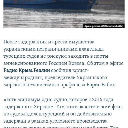
ПРИСОЕДИНЯЙТЕСЬ!
ПОБЕДИТЕЛЕЙ НЕ СУДЯТ?
КРЫМ.НЕПОКОРЕННЫЙ
ELIFBE
УКРАИНСКАЯ ПРОБЛЕМА КРЫМА
После задержания и ареста имущества
Все сайты RFE/RL
украинскими пограничниками владельцы
турецких судов не рискуют заходить в порты
аннексированного Россией Крыма. Об этом в эфире
Радио Крым.Реалии
сообщил юрист-
международник, председатель Украинского
морского независимого профсоюза Борис Бабин.
«Есть минимум одно судно, которое с 2015 года
задержано в Херсоне. Там тоже экзотический флаг,
но судовладелец турецкий и он действительно
задержан в рамках уголовного производства