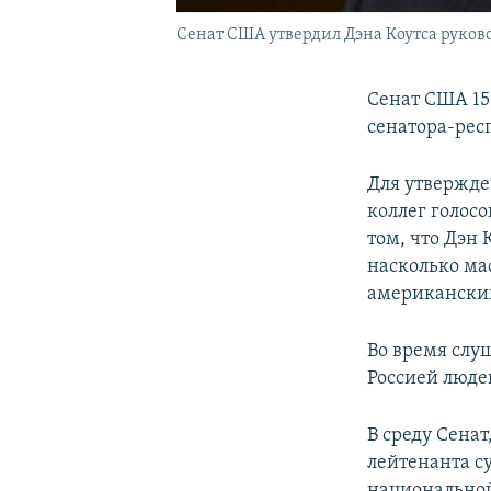
Сенат США утвердил Дэна Коутса руко
Сенат США 15
сенатора-рес
Для утвержден
коллег голос
том, что Дэн
насколько м
американски
Во время слу
Россией люде
В среду Сена
лейтенанта с
национальной