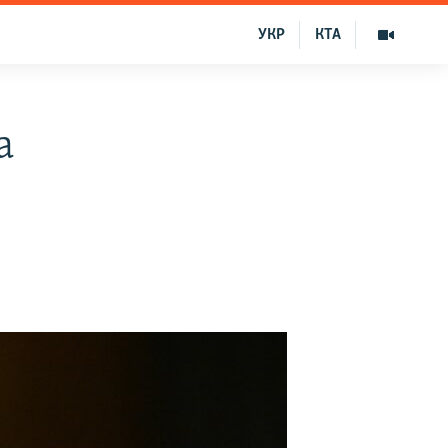
УКР
КТА
а