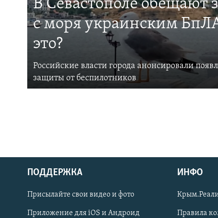
В Севастополе обещают 
с моря украинским БпЛА
это?
Российские власти города анонсировали появ
защиты от беспилотников
ПОДДЕРЖКА
ИНФО
Українською
Присылайте свои видео и фото
Крым.Реали
Qırımtatar
Приложение для iOS и Андроид
Правила к