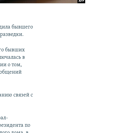
рдила бывшего
разведки.
 его бывших
лючалась в
ии о том,
ообщений
анию связей с
рал-
резидента по
ого дома, в