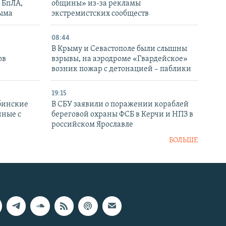
 БпЛА,
общины» из-за рекламы
рыма
экстремистских сообществ
08:44
В Крыму и Севастополе были слышны
ов
взрывы, на аэродроме «Гвардейское»
возник пожар с детонацией – паблики
19:15
бинские
В СБУ заявили о поражении кораблей
нные с
береговой охраны ФСБ в Керчи и НПЗ в
российском Ярославле
БОЛЬШЕ