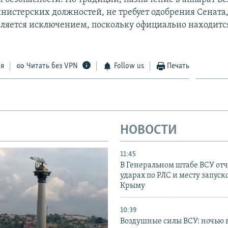
инистерских должностей, не требует одобрения Сената,
ляется исключением, поскольку официально находитс
ся
Читать без VPN
Follow us
Печать
НОВОСТИ
11:45
В Генеральном штабе ВСУ отч
ударах по РЛС и месту запуск
Крыму
10:39
Воздушные силы ВСУ: ночью 