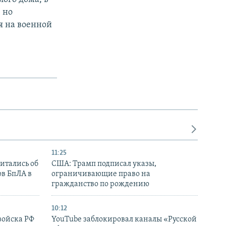
 но
я на военной
11:25
итались об
США: Трамп подписал указы,
ов БпЛА в
ограничивающие право на
гражданство по рождению
10:12
войска РФ
YouTube заблокировал каналы «Русской