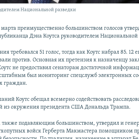
водителем Национальной разведки
 марта преимущественно большинством голосов утве
публиканца Дэна Коутса руководителем Национальной 
ия требовался 51 голос, тогда как Коутс набрал 85. 12
овали против. Основная их претензия к назначенцу зак
 Коутс не предоставил сенаторам достаточной информац
асштабным был мониторинг спецслужб электронных с
х граждан.
шаний Коутс обещал всемерно содействовать расследов
й из окружения президента США Дональда Трампа.
т, также подавляющим большинством, утвердил и гене
ухопутных войск Герберта Макмастера помощником п
 безопасности. По традиции, назначение в аппарат Бел