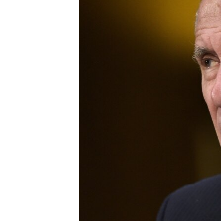
ПОБЕДИТЕЛЕЙ НЕ СУДЯТ?
КРЫМ.НЕПОКОРЕННЫЙ
ELIFBE
УКРАИНСКАЯ ПРОБЛЕМА КРЫМА