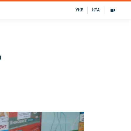
УКР
КТА
о