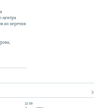
на
о центра
в из перечня
рова,
22:08