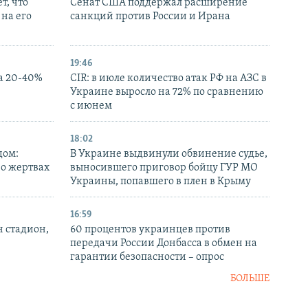
т, что
Сенат США поддержал расширение
на его
санкций против России и Ирана
19:46
а 20-40%
CIR: в июле количество атак РФ на АЗС в
Украине выросло на 72% по сравнению
с июнем
18:02
дом:
В Украине выдвинули обвинение судье,
 о жертвах
выносившего приговор бойцу ГУР МО
Украины, попавшего в плен в Крыму
16:59
н стадион,
60 процентов украинцев против
передачи России Донбасса в обмен на
гарантии безопасности – опрос
БОЛЬШЕ