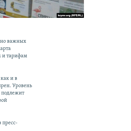
нно важных
марта
м и тарифам
как и в
ирен. Уровень
и подлежит
рой
 пресс-