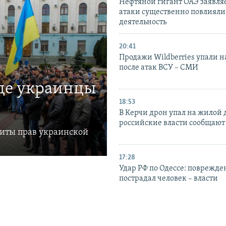
Нефтяной гигант ОАЭ заявляе
атаки существенно повлияли 
деятельность
20:41
Продажи Wildberries упали н
после атак ВСУ – СМИ
где украинцы
18:53
В Керчи дрон упал на жилой 
российские власти сообщают
щиты прав украинской
17:28
Удар РФ по Одессе: поврежде
пострадал человек – власти