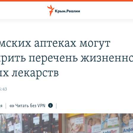
мских аптеках могут
рить перечень жизненн
х лекарств
6:43
ся
Читать без VPN