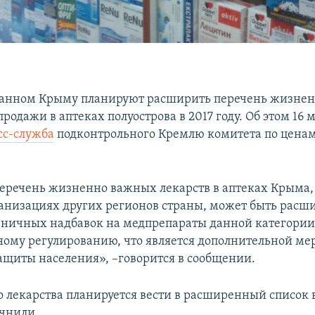
ванном Крыму планируют расширить перечень жизне
продажи в аптеках полуострова в 2017 году. Об этом 16 
сс-служба
подконтрольного Кремлю комитета по цена
 перечень жизненно важных лекарств в аптеках Крыма, 
анизациях других регионов страны, может быть расш
зничных надбавок на медпрепараты данной категори
ному регулированию, что является дополнительной ме
ащиты населения», –говорится в сообщении.
 лекарства планируется вести в расширенный список в
очнили.