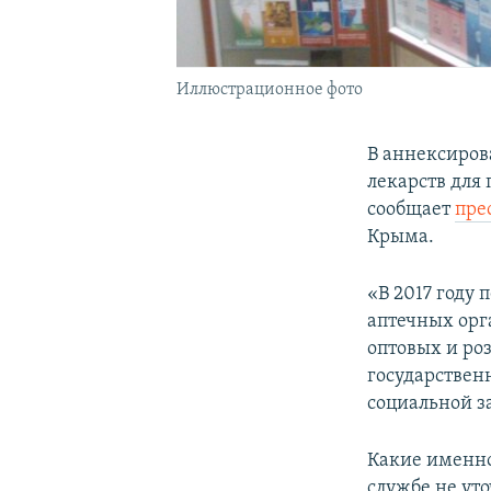
Иллюстрационное фото
В аннексиро
лекарств для 
сообщает
пре
Крыма.
«В 2017 году
аптечных орг
оптовых и ро
государствен
социальной з
Какие именно
службе не ут