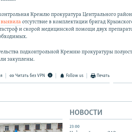
дконтрольная Кремлю прокуратура Центрального райо
я
выявила
отсутствие в комплектации бригад Крымског
астроф и скорой медицинской помощи двух препарато
обходимых.
ельства подконтрольной Кремню прокуратуры полуост
ли закуплены.
ся
Читать без VPN
Follow us
Печать
НОВОСТИ
23:00