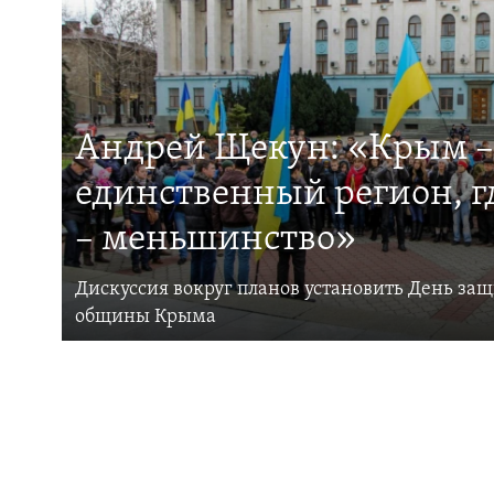
Андрей Щекун: «Крым –
единственный регион, 
– меньшинство»
Дискуссия вокруг планов установить День за
общины Крыма