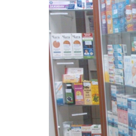
ПОБЕДИТЕЛЕЙ НЕ СУДЯТ?
КРЫМ.НЕПОКОРЕННЫЙ
ELIFBE
УКРАИНСКАЯ ПРОБЛЕМА КРЫМА