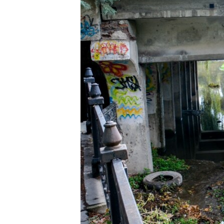
ПОБЕДИТЕЛЕЙ НЕ СУДЯТ?
КРЫМ.НЕПОКОРЕННЫЙ
ELIFBE
УКРАИНСКАЯ ПРОБЛЕМА КРЫМА