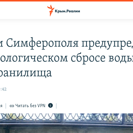
и Симферополя предупр
нологическом сбросе воды
ранилища
0:42
ся
Читать без VPN