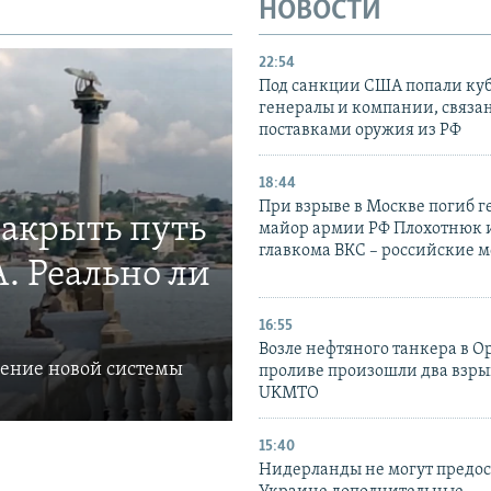
НОВОСТИ
22:54
Под санкции США попали ку
генералы и компании, связа
поставками оружия из РФ
18:44
При взрыве в Москве погиб г
закрыть путь
майор армии РФ Плохотнюк и
главкома ВКС – российские 
. Реально ли
16:55
Возле нефтяного танкера в 
ление новой системы
проливе произошли два взры
UKMTO
15:40
Нидерланды не могут предос