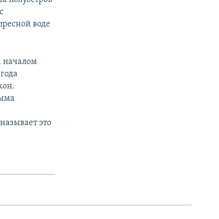
с
пресной воде
а началом
 года
кон.
рыма
называет это