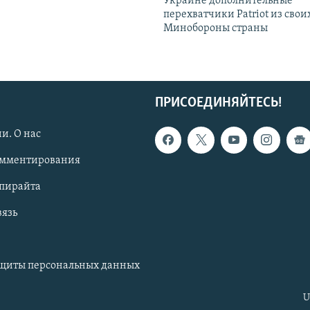
Украине дополнительные
перехватчики Patriot из своих
Минобороны страны
ПРИСОЕДИНЯЙТЕСЬ!
и. О нас
омментирования
опирайта
вязь
ащиты персональных данных
U