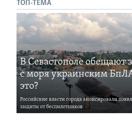
ТОП-ТЕМА
В Севастополе обещают 
с моря украинским БпЛА
это?
Российские власти города анонсировали появ
защиты от беспилотников