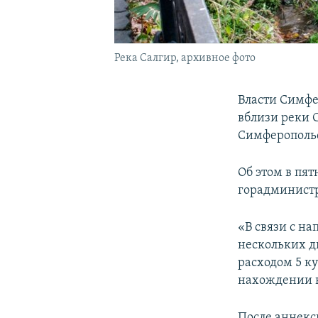
Река Салгир, архивное фото
Власти Симфе
вблизи реки 
Симферополь
Об этом в пя
горадминист
«В связи с н
нескольких д
расходом 5 к
нахождении в
После аннекс