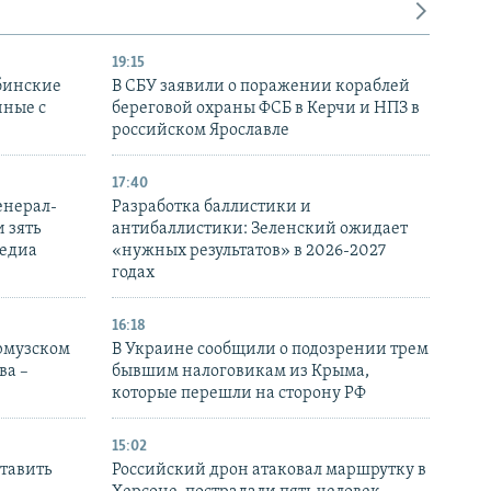
19:15
бинские
В СБУ заявили о поражении кораблей
нные с
береговой охраны ФСБ в Керчи и НПЗ в
российском Ярославле
17:40
енерал-
Разработка баллистики и
 зять
антибаллистики: Зеленский ожидает
медиа
«нужных результатов» в 2026-2027
годах
16:18
Ормузском
В Украине сообщили о подозрении трем
ва –
бывшим налоговикам из Крыма,
которые перешли на сторону РФ
15:02
тавить
Российский дрон атаковал маршрутку в