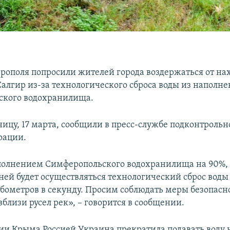
рополя попросили жителей города воздержаться от н
Салгир из-за технологического сброса воды из наполн
ского водохранилища.
тницу, 17 марта, сообщили в пресс-службе подконтроль
рации.
аполнением Симферопольского водохранилища на 90%, 
ней будет осуществляться технологический сброс воды 
убометров в секунду. Просим соблюдать меры безопасн
близи русел рек», – говорится в сообщении.
ии Крыма Россией Украина прекратила подавать воду 