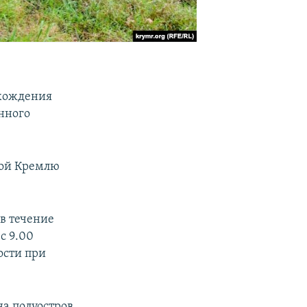
ахождения
енного
ной Кремлю
в течение
с 9.00
ости при
на полуостров