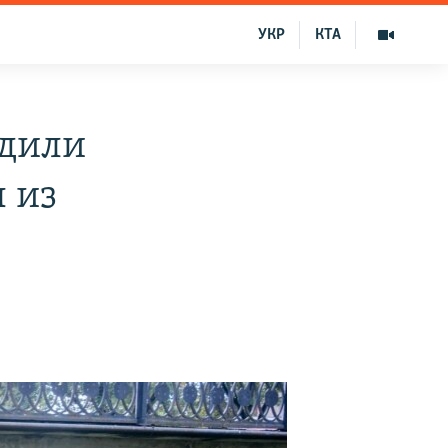
УКР
КТА
едили
 из