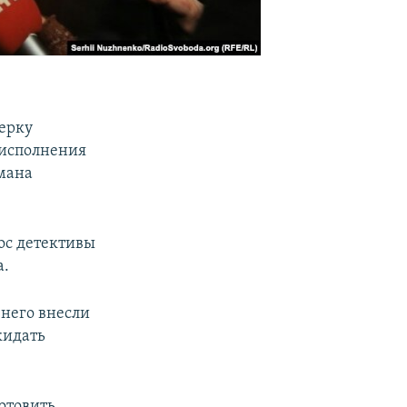
ерку
 исполнения
мана
ос детективы
а.
 него внесли
кидать
готовить