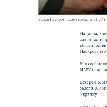
Роман Насиров после выхода из СИЗО в К
Национально
законности п
обязанностей
Насирова его
Как сообщили
НАБУ направи
Вечером 16 ма
залог в 100 м
Украину.
«Я как не соб