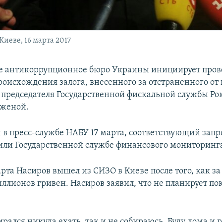
иеве, 16 марта 2017
е антикоррупционное бюро Украины инициирует пров
роисхождения залога, внесенного за отстраненного от
 председателя Государственной фискальной службы Ро
 женой.
 в пресс-службе НАБУ 17 марта, соответствующий запр
ли Государственной службе финансового мониторинг
рта Насиров вышел из СИЗО в Киеве после того, как за
иллионов гривен. Насиров заявил, что не планирует по
ирался никуда ехать, так и не собираюсь. Буду дома и 