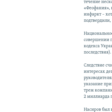
течение неск
«Феофания», 
инфаркт – хо
подтвердили,
Национальное
совершении п
кодекса Укра
последствия).
Следствие счи
интересах де
руководителя
указание при
трем компани
2 миллиарда 
Насиров был 