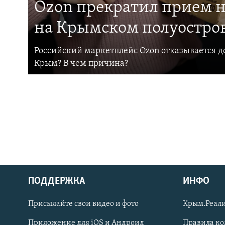
Ozon прекратил прием н
на Крымском полуостро
Российский маркетплейс Ozon отказывается до
Крым? В чем причина?
ПОДДЕРЖКА
ИНФО
Українською
Присылайте свои видео и фото
Крым.Реали
Qırımtatar
Приложение для iOS и Андроид
Правила к