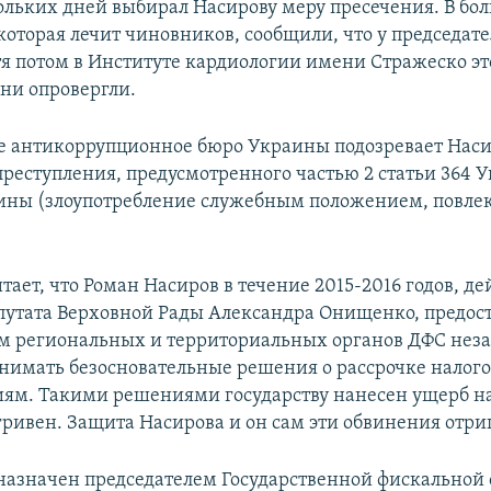
ольких дней выбирал Насирову меру пресечения. В бо
которая лечит чиновников, сообщили, что у председат
тя потом в Институте кардиологии имени Стражеско эт
 ни опровергли.
 антикоррупционное бюро Украины подозревает Наси
реступления, предусмотренного частью 2 статьи 364 У
ины (злоупотребление служебным положением, повле
тает, что Роман Насиров в течение 2015-2016 годов, де
путата Верховной Рады Александра Онищенко, предос
м региональных и территориальных органов ДФС нез
нимать безосновательные решения о рассрочке налого
ям. Такими решениями государству нанесен ущерб н
гривен. Защита Насирова и он сам эти обвинения отри
назначен председателем Государственной фискальной 