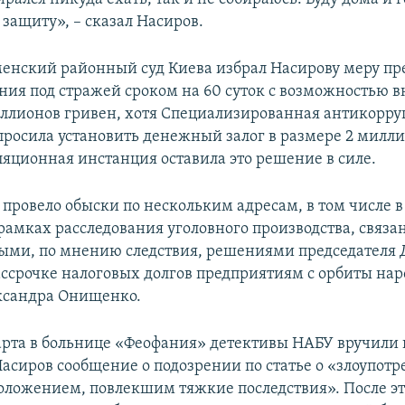
защиту», – сказал Насиров.
менский районный суд Киева избрал Насирову меру пр
ния под стражей сроком на 60 суток с возможностью 
иллионов гривен, хотя Специализированная антикорр
просила установить денежный залог в размере 2 милл
ляционная инстанция оставила это решение в силе.
 провело обыски по нескольким адресам, в том числе 
рамках расследования уголовного производства, связа
ми, по мнению следствия, решениями председателя 
ассрочке налоговых долгов предприятиям с орбиты нар
ксандра Онищенко.
марта в больнице «Феофания» детективы НАБУ вручили
асиров сообщение о подозрении по статье о «злоупот
ложением, повлекшим тяжкие последствия». После это