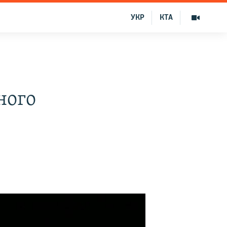
УКР
КТА
ного