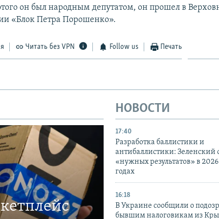
 этого он был народным депутатом, он прошел в Верхов
ии «Блок Петра Порошенко».
ся
Читать без VPN
Follow us
Печать
НОВОСТИ
17:40
Разработка баллистики и
антибаллистики: Зеленский
«нужных результатов» в 2026
годах
16:18
ркетплейс
В Украине сообщили о подоз
бывшим налоговикам из Кры