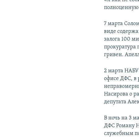
полноценную 
7 марта Соло
виде содержа
залога 100 м
прокуратура 
гривен. Апел
2 марта НАБУ
офисе ДФС, в 
неправомерны
Насирова о р
депутата Але
В ночь на 3 
ДФС Роману Н
служебным по