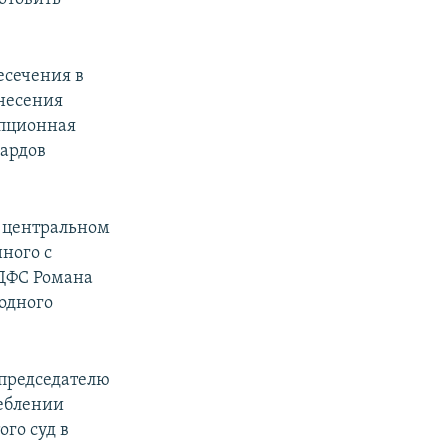
есечения в
внесения
упционная
иардов
в центральном
нного с
ДФС Романа
одного
 председателю
реблении
го суд в