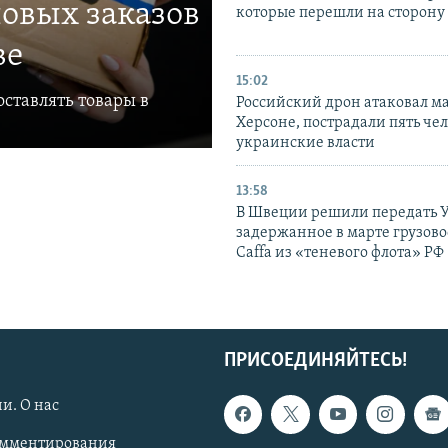
овых заказов
которые перешли на сторону
ве
15:02
ставлять товары в
Российский дрон атаковал м
Херсоне, пострадали пять чел
украинские власти
13:58
В Швеции решили передать 
задержанное в марте грузово
Caffa из «теневого флота» РФ
ПРИСОЕДИНЯЙТЕСЬ!
и. О нас
омментирования