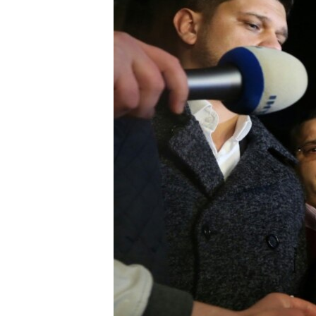
ПОБЕДИТЕЛЕЙ НЕ СУДЯТ?
КРЫМ.НЕПОКОРЕННЫЙ
ELIFBE
УКРАИНСКАЯ ПРОБЛЕМА КРЫМА