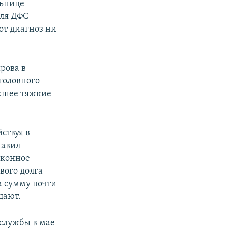
льнице
еля ДФС
от диагноз ни
рова в
головного
кшее тяжкие
йствуя в
тавил
аконное
вого долга
а сумму почти
цают.
службы в мае