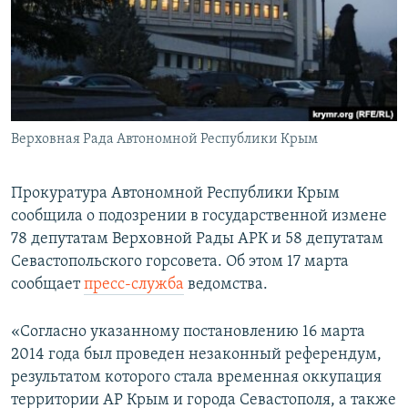
ПРИСОЕДИНЯЙТЕСЬ!
ПОБЕДИТЕЛЕЙ НЕ СУДЯТ?
КРЫМ.НЕПОКОРЕННЫЙ
ELIFBE
УКРАИНСКАЯ ПРОБЛЕМА КРЫМА
Все сайты RFE/RL
Верховная Рада Автономной Республики Крым
Прокуратура Автономной Республики Крым
сообщила о подозрении в государственной измене
78 депутатам Верховной Рады АРК и 58 депутатам
Севастопольского горсовета. Об этом 17 марта
сообщает
пресс-служба
ведомства.
«Согласно указанному постановлению 16 марта
2014 года был проведен незаконный референдум,
результатом которого стала временная оккупация
территории АР Крым и города Севастополя, а также