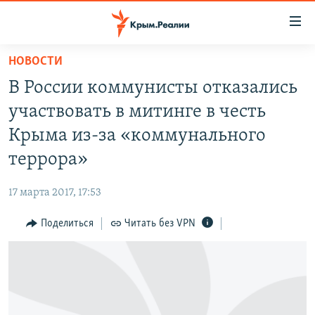
Доступность
ссылки
Вернуться
НОВОСТИ
к
НОВОСТИ
В России коммунисты отказались
основному
СПЕЦПРОЕКТЫ
содержанию
участвовать в митинге в честь
ВОДА
Вернутся
ГРУЗ 200
Крыма из-за «коммунального
к
ИСТОРИЯ
КАРТА ВОЕННЫХ ОБЪЕКТОВ КРЫМА
террора»
главной
ЕЩЕ
11 ЛЕТ ОККУПАЦИИ КРЫМА. 11 ИСТОРИЙ СОПРОТИВЛЕНИЯ
навигации
17 марта 2017, 17:53
Вернутся
РАДІО СВОБОДА
ИНТЕРАКТИВ
к
Поделиться
Читать без VPN
КАК ОБОЙТИ БЛОКИРОВКУ
ИНФОГРАФИКА
поиску
ТЕЛЕПРОЕКТ КРЫМ.РЕАЛИИ
Українською
СОВЕТЫ ПРАВОЗАЩИТНИКОВ
Qırımtatar
ПРОПАВШИЕ БЕЗ ВЕСТИ