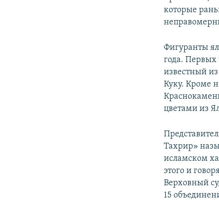
которые рань
неправомерны
Фигуранты ял
года. Первых
известный из
Куку. Кроме 
Краснокаменк
цветами из Я
Представител
Тахрир» назы
исламском ха
этого и говор
Верховный суд
15 объединен