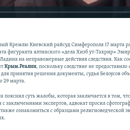
ый Кремлю Киевский райсуд Симферополя 17 марта р
ата фигуранта ялтинского «дела Хизб ут-Тахрир» Эми
 Ладина на неправомерные действия следствия. Как с
нт
Крым.Реалии
, поскольку следствие не предоставило 
для принятия решения документы, судья Белоусов об
о 29 марта.
 пояснил суть жалобы, которая заключается в том, чт
 с заключениями экспертов, адвокат просил сфотогра
 также ознакомиться с образцами религиоведческой э
их.