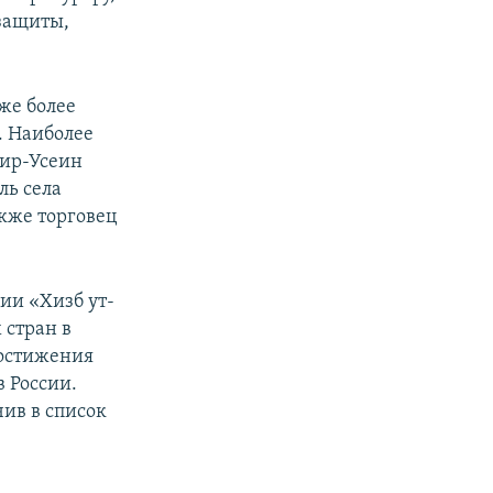
защиты,
же более
. Наиболее
мир-Усеин
ль села
кже торговец
ии «Хизб ут-
 стран в
достижения
в России.
чив в список