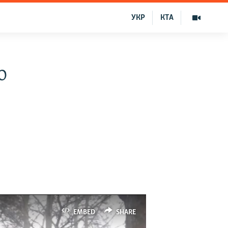
УКР
КТА
о
EMBED
SHARE