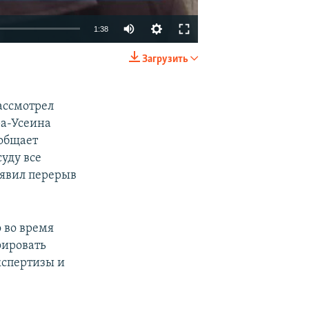
1:38
Загрузить
EMBED
SHARE
ассмотрел
ра-Усеина
ообщает
суду все
ъявил перерыв
о во время
фировать
кспертизы и