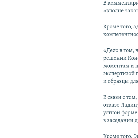
В комментар
«вполне зако
Кроме того, 
компетентност
«Дело в том, 
решении Конс
моментам и п
экспертизой 
и образцы дл
В связи с тем
отказе Ладину
устной форме 
в заседании д
Кроме того, 