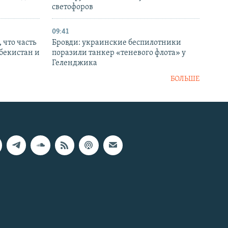
светофоров
09:41
 что часть
Бровди: украинские беспилотники
збекистан и
поразили танкер «теневого флота» у
Геленджика
БОЛЬШЕ