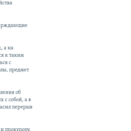
йства
тверждающие
, а на
ся к таким
ься с
лы, предмет
вления об
 с собой, а в
гласил перерыв
и прокурору,