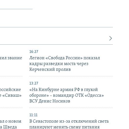
16:27
чил звание
Легион «Свобода России» показал
кадры разведки моста через
Керченский пролив
13:27
оссийские
«На Кинбурне армия РФ в глухой
ке «Сиваш»
обороне» – командир ОТК «Одесса»
ВСУ Денис Носиков
11:11
ал о новом
В Севастополе из-за отключений света
ка Шведа
планируют менять схему питания