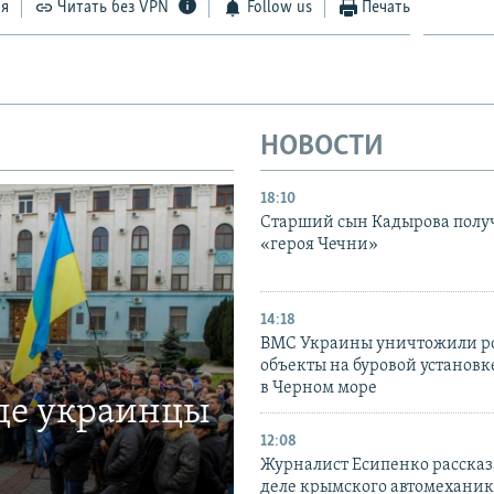
ся
Читать без VPN
Follow us
Печать
НОВОСТИ
18:10
Старший сын Кадырова полу
«героя Чечни»
14:18
ВМС Украины уничтожили р
объекты на буровой установ
в Черном море
где украинцы
12:08
Журналист Есипенко рассказ
деле крымского автомехани