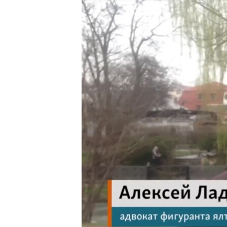
ПОБЕДИТЕЛЕЙ НЕ СУДЯТ?
КРЫМ.НЕПОКОРЕННЫЙ
ELIFBE
УКРАИНСКАЯ ПРОБЛЕМА КРЫМА