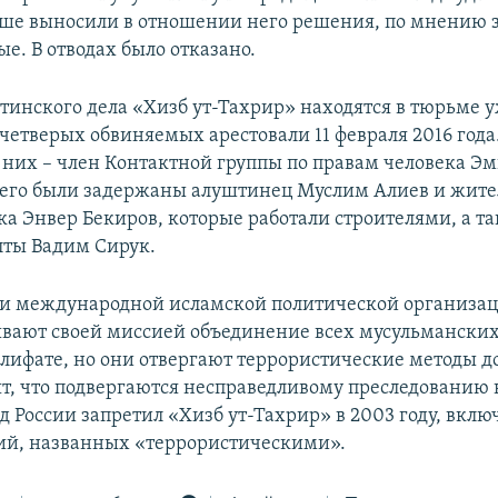
ше выносили в отношении него решения, по мнению 
е. В отводах было отказано.
тинского дела «Хизб ут-Тахрир» находятся в тюрьме у
 четверых обвиняемых арестовали 11 февраля 2016 года
 них – член Контактной группы по правам человека Э
него были задержаны алуштинец Муслим Алиев и жите
а Энвер Бекиров, которые работали строителями, а та
лты Вадим Сирук.
и международной исламской политической организац
вают своей миссией объединение всех мусульманских
лифате, но они отвергают террористические методы 
ят, что подвергаются несправедливому преследованию 
 России запретил «Хизб ут-Тахрир» в 2003 году, вклю
ий, названных «террористическими».