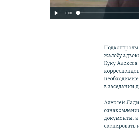
0:00
Подконтрольн
жалобу адвок
Куку Алексея
корреспонде
необходимые 
в заседании д
Алексей Ладин
ознакомления
документы, а
скопировать 