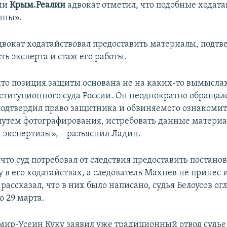
ии
Крым.Реалии
адвокат отметил, что подобные ходата
нны».
адвокат ходатайствовал предоставить материалы, под
ь эксперта и стаж его работы.
что позиция защиты основана не на каких-то вымыслах
титуционного суда России. Он неоднократно обращал
одтвердил право защитника и обвиняемого ознакомит
путем фотографирования, истребовать данные материа
я экспертизы», – разъяснил Ладин.
, что суд потребовал от следствия предоставить постано
 в его ходатайствах, а следователь Махнев не принес их
рассказал, что в них было написано, судья Белоусов о
о 29 марта.
Эмир-Усеин Куку заявил уже традиционный отвод судье 