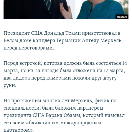
ПРИСОЕДИНЯЙТЕСЬ!
ПОБЕДИТЕЛЕЙ НЕ СУДЯТ?
КРЫМ.НЕПОКОРЕННЫЙ
ELIFBE
Президент США Дональд Трамп приветствовал в
УКРАИНСКАЯ ПРОБЛЕМА КРЫМА
Белом доме канцлера Германии Ангелу Меркель
Все сайты RFE/RL
перед переговорами.
Перед встречей, которая должна была состояться 14
марта, но из-за погоды была отложена на 17 марта,
два лидера перед камерами пожали друг другу
руки.
На протяжении многих лет Меркель, физик по
специальности, была близким партнером
президента США Барака Обамы, который называл
ее своим «ближайшим международным
партнером».