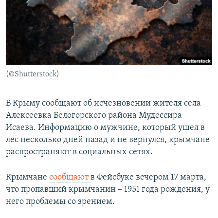
ПРИСОЕДИНЯЙТЕСЬ!
ПОБЕДИТЕЛЕЙ НЕ СУДЯТ?
КРЫМ.НЕПОКОРЕННЫЙ
ELIFBE
УКРАИНСКАЯ ПРОБЛЕМА КРЫМА
Все сайты RFE/RL
(©Shutterstock)
В Крыму сообщают об исчезновении жителя села
Алексеевка Белогорского района Мудессира
Исаева. Информацию о мужчине, который ушел в
лес несколько дней назад и не вернулся, крымчане
распространяют в социальных сетях.
Крымчане
сообщают
в Фейсбуке вечером 17 марта,
что пропавший крымчанин – 1951 года рождения, у
него проблемы со зрением.