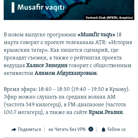
ПРИСОЕДИНЯЙТЕСЬ!
ПОБЕДИТЕЛЕЙ НЕ СУДЯТ?
КРЫМ.НЕПОКОРЕННЫЙ
ELIFBE
В новом выпуске программы
«Musafir vaqtı»
18
УКРАИНСКАЯ ПРОБЛЕМА КРЫМА
марта говорят о проекте телеканала АТR: «История
Все сайты RFE/RL
крымских татар». Как пишется сценарий, где
проходят съемки, а также о рейтингах проекта
ведущая
Халисе Зинедин
говорит с общественным
активистом
Алимом Абдулхаировым
.
Время эфира: 18:40 – 18:50 (19:40 – 19:50 в Крыму).
Эфир можно слушать на средних волнах AM
(частота 549 килогерц), в FM-диапазоне (частота
100.7 мегагерц), а также на сайте
Крым.Реалии
.
Поделиться
Читать без VPN
Follow us