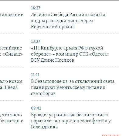
16:27
чил звание
Легион «Свобода России» показал
кадры разведки моста через
Керченский пролив
13:27
оссийские
«На Кинбурне армия РФ в глухой
ке «Сиваш»
обороне» – командир ОТК «Одесса»
ВСУ Денис Носиков
11:11
ал о новом
В Севастополе из-за отключений света
ка Шведа
планируют менять схему питания
светофоров
09:41
 что часть
Бровди: украинские беспилотники
збекистан и
поразили танкер «теневого флота» у
Геленджика