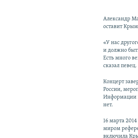
Александр Ма
оставит Крым
«У нас другог
и должно быть
Есть много ве
сказал певец.
Концерт заве
России, меро
Информации п
нет.
16 марта 201
миром референ
включила Кры