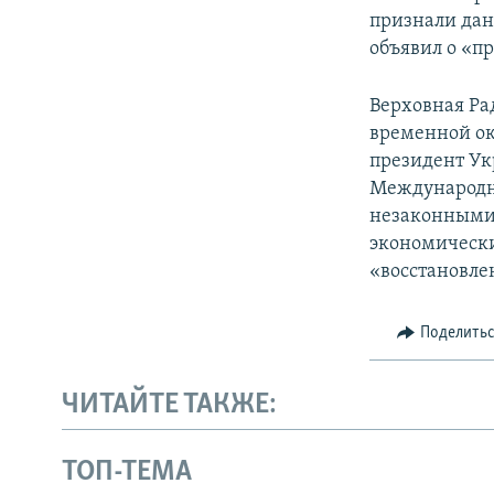
признали дан
объявил о «п
Верховная Ра
временной ок
президент Ук
Международн
незаконными 
экономически
«восстановле
Поделить
ЧИТАЙТЕ ТАКЖЕ:
ТОП-ТЕМА