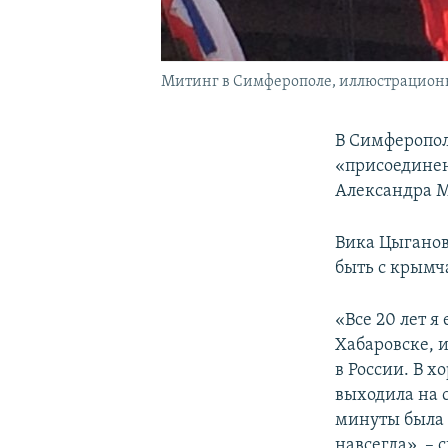
Митинг в Симферополе, иллюстрацион
В Симферопол
«присоединен
Александра М
Вика Цыганова
быть с крымч
«Все 20 лет я
Хабаровске, и
в России. В х
выходила на с
минуты была 
навсегда», – 