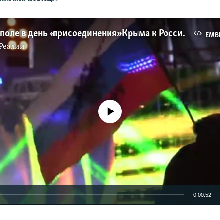
В Симферополе в день «присоединения» Крыма к России выступила Вика Цыганова (видео)
EMB
Реалии
No media source currently available
0:00:52