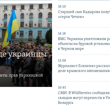
18:10
Старший сын Кадырова полу
«героя Чечни»
14:18
ВМС Украины уничтожили р
объекты на буровой установ
в Черном море
где украинцы
12:08
Журналист Есипенко рассказ
деле крымского автомехани
щиты прав украинской
10:45
СМИ: В Wildberries сообщили,
складов могут перенести в У
Беларусь