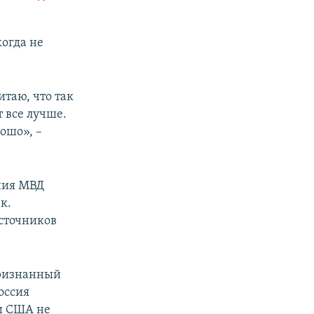
SHARE
когда не
итаю, что так
т все лучше.
ошо», –
px
width
ния МВД
к.
сточников
признанный
оссия
ни США не