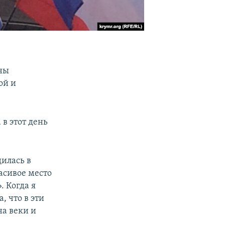
ины
ой и
 в этот день
дилась в
расивое место
. Когда я
, что в эти
на веки и