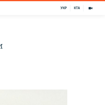
УКР
КТА
и