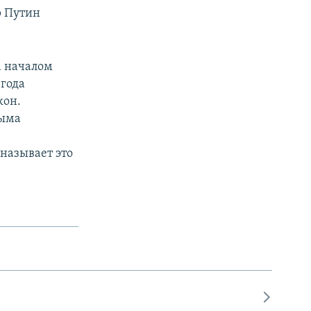
р Путин
а началом
 года
кон.
рыма
называет это