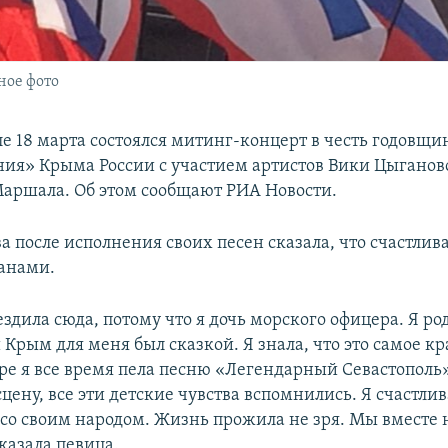
ное фото
е 18 марта состоялся митинг-концерт в честь годовщ
ия» Крыма России с участием артистов Вики Цыганов
аршала. Об этом сообщают РИА Новости.
 после исполнения своих песен сказала, что счастлива
анами.
 ездила сюда, потому что я дочь морского офицера. Я ро
 Крым для меня был сказкой. Я знала, что это самое к
оре я все время пела песню «Легендарный Севастополь»
цену, все эти детские чувства вспомнились. Я счастлива
со своим народом. Жизнь прожила не зря. Мы вместе 
сказала певица.