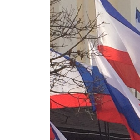
ПОБЕДИТЕЛЕЙ НЕ СУДЯТ?
КРЫМ.НЕПОКОРЕННЫЙ
ELIFBE
УКРАИНСКАЯ ПРОБЛЕМА КРЫМА