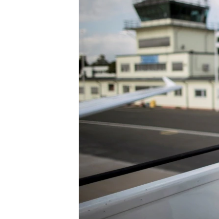
ПОБЕДИТЕЛЕЙ НЕ СУДЯТ?
КРЫМ.НЕПОКОРЕННЫЙ
ELIFBE
УКРАИНСКАЯ ПРОБЛЕМА КРЫМА