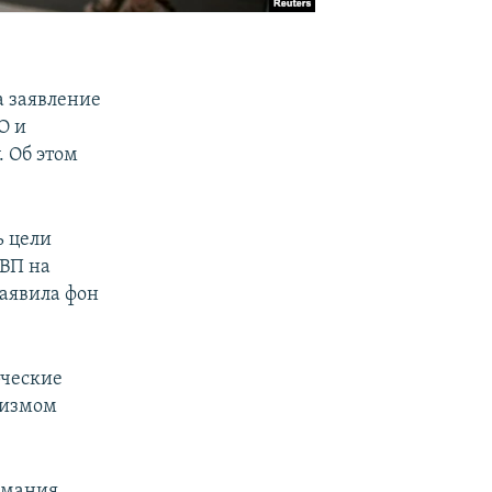
а заявление
О и
 Об этом
ь цели
ВВП на
заявила фон
рческие
ризмом
ермания