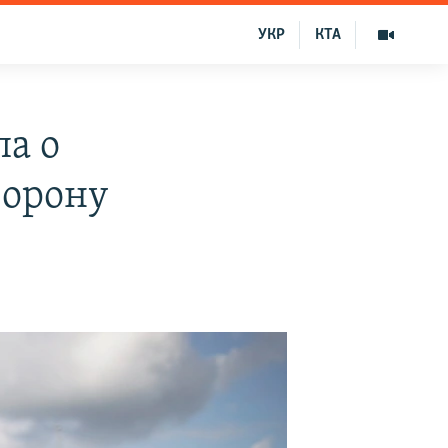
УКР
КТА
па о
борону