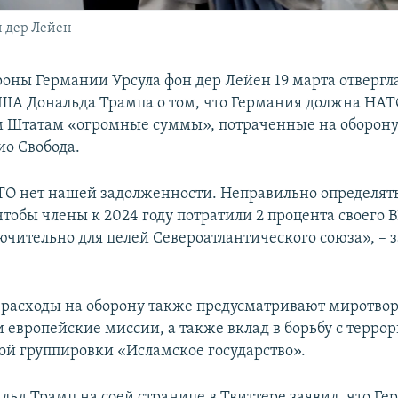
 дер Лейен
оны Германии Урсула фон дер Лейен 19 марта отвергл
ША Дональда Трампа о том, что Германия должна НАТ
Штатам «огромные суммы», потраченные на оборону.
о Свобода.
ТО нет нашей задолженности. Неправильно определят
чтобы члены к 2024 году потратили 2 процента своего 
ючительно для целей Североатлантического союза», – 
, расходы на оборону также предусматривают миротво
 европейские миссии, а также вклад в борьбу с терро
ой группировки «Исламское государство».
льд Трамп на соей странице в Твиттере заявил, что Г