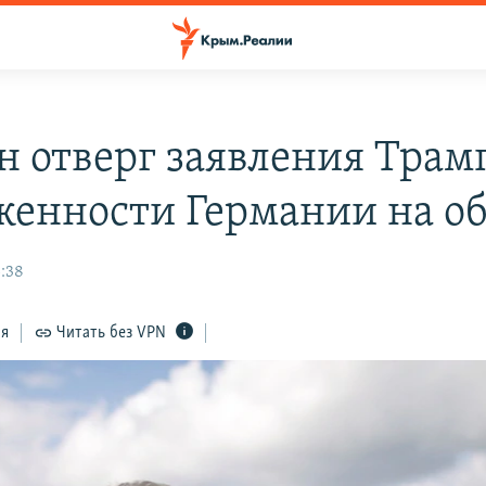
н отверг заявления Трам
женности Германии на о
5:38
ся
Читать без VPN