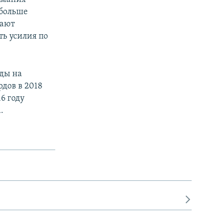
больше
вают
ь усилия по
ды на
рдов в 2018
16 году
.