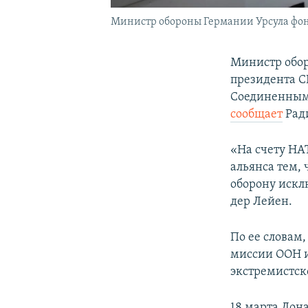
Министр обороны Германии Урсула фон
Министр обор
президента С
Соединенным 
сообщает
Ради
«На счету НА
альянса тем, 
оборону искл
дер Лейен.
По ее словам
миссии ООН и
экстремистск
18 марта Дона