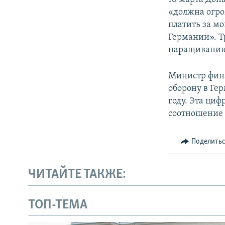
«должна огр
платить за м
Германии». Т
наращиванию 
Министр фина
оборону в Гер
году. Эта циф
соотношение 
Поделить
ЧИТАЙТЕ ТАКЖЕ:
ТОП-ТЕМА