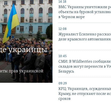
14:18
ВМС Украины уничтожили р
объекты на буровой установ
в Черном море
12:08
Журналист Есипенко рассказ
деле крымского автомехани
где украинцы
10:45
СМИ: В Wildberries сообщили,
складов могут перенести в У
щиты прав украинской
Беларусь
09:29
КРЦ: Украинцев, осужденных
Крыму, не отпускают после и
сроков