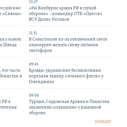
13:27
оссийские
«На Кинбурне армия РФ в глухой
ке «Сиваш»
обороне» – командир ОТК «Одесса»
ВСУ Денис Носиков
11:11
ал о новом
В Севастополе из-за отключений света
ка Шведа
планируют менять схему питания
светофоров
09:41
 что часть
Бровди: украинские беспилотники
збекистан и
поразили танкер «теневого флота» у
Геленджика
09:00
 РФ в
Турция, Саудовская Аравия и Пакистан
стечения
заключили соглашение о взаимной
обороне
БОЛЬШЕ