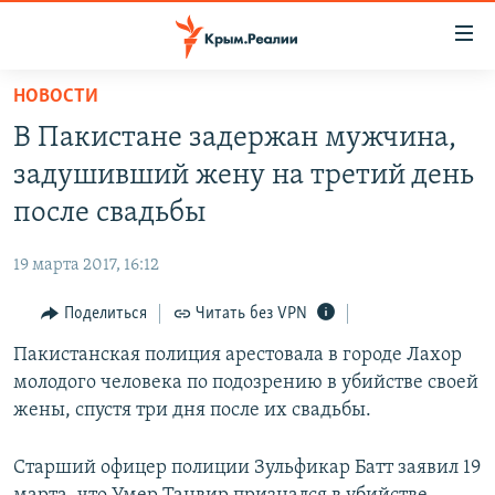
Доступность
ссылки
Вернуться
НОВОСТИ
к
НОВОСТИ
В Пакистане задержан мужчина,
основному
СПЕЦПРОЕКТЫ
содержанию
задушивший жену на третий день
ВОДА
Вернутся
ГРУЗ 200
после свадьбы
к
ИСТОРИЯ
КАРТА ВОЕННЫХ ОБЪЕКТОВ КРЫМА
главной
19 марта 2017, 16:12
ЕЩЕ
11 ЛЕТ ОККУПАЦИИ КРЫМА. 11 ИСТОРИЙ СОПРОТИВЛЕНИЯ
навигации
Вернутся
Поделиться
Читать без VPN
РАДІО СВОБОДА
ИНТЕРАКТИВ
к
Пакистанская полиция арестовала в городе Лахор
КАК ОБОЙТИ БЛОКИРОВКУ
ИНФОГРАФИКА
поиску
молодого человека по подозрению в убийстве своей
ТЕЛЕПРОЕКТ КРЫМ.РЕАЛИИ
жены, спустя три дня после их свадьбы.
Українською
СОВЕТЫ ПРАВОЗАЩИТНИКОВ
Qırımtatar
Старший офицер полиции Зульфикар Батт заявил 19
ПРОПАВШИЕ БЕЗ ВЕСТИ