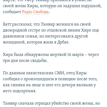
марта, что Умер Танвир признался в убийстве
ПРИСОЕДИНЯЙТЕСЬ!
ПОБЕДИТЕЛЕЙ НЕ СУДЯТ?
своей жены Хиры, которую он задушил подушкой,
сообщает
Радіо Свобода
.
КРЫМ.НЕПОКОРЕННЫЙ
ELIFBE
Батт рассказал, что Танвир женился на своей
двоюродной сестре по отцовской линии Хире под
УКРАИНСКАЯ ПРОБЛЕМА КРЫМА
давлением семьи, но интересовался другой
Все сайты RFE/RL
женщиной, которая жила в Дубае.
Хира была обнаружены мертвой 16 марта – через
три дня после свадьбы.
По данным пакистанских СМИ, отец Хиры
сообщил о произошедшем в полицию после того,
как синяки на лице и шее его дочери вызвали у
него подозрения.
Танвир сначала отрицал убийство своей жены, но