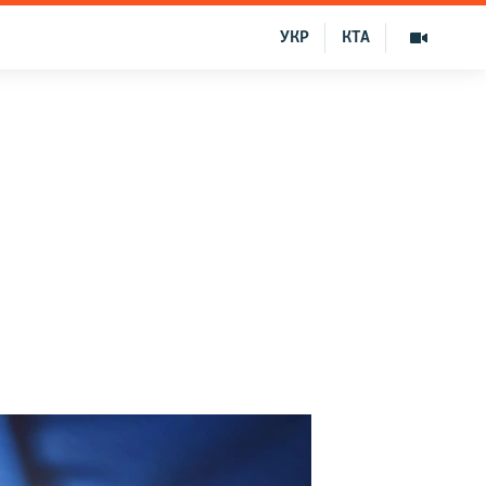
УКР
КТА