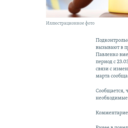
Иллюстрационное фото
Подконтроль
вызывают в п
Павленко вме
период с 23.0
связи с изме
марта сообща
Сообщается, 
необходимые 
Комментариев
Ранее в поне