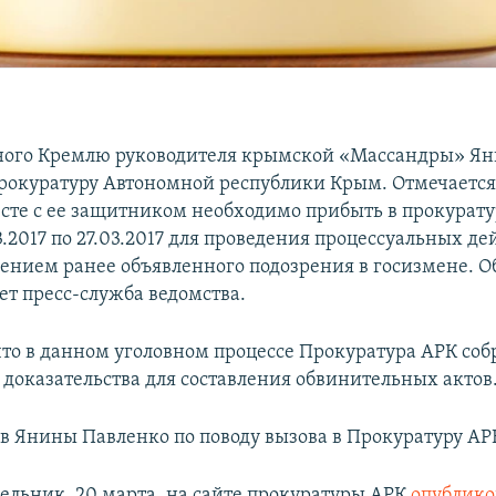
ного Кремлю руководителя крымской «Массандры» Ян
рокуратуру Автономной республики Крым. Отмечается
сте с ее защитником необходимо прибыть в прокурату
3.2017 по 27.03.2017 для проведения процессуальных де
нением ранее объявленного подозрения в госизмене. О
ет пресс-служба ведомства.
что в данном уголовном процессе Прокуратура АРК соб
доказательства для составления обвинительных актов
 Янины Павленко по поводу вызова в Прокуратуру АРК
дельник, 20 марта, на сайте прокуратуры АРК
опублико