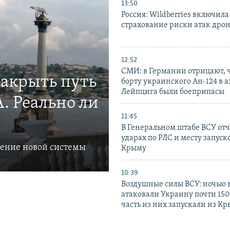
13:50
Россия: Wildberries включила
страхование риски атак дро
12:52
СМИ: в Германии отрицают, ч
закрыть путь
борту украинского Ан-124 в 
Лейпцига были боеприпасы
. Реально ли
11:45
В Генеральном штабе ВСУ отч
ударах по РЛС и месту запуск
ление новой системы
Крыму
10:39
Воздушные силы ВСУ: ночью 
атаковали Украину почти 150
часть из них запускали из К