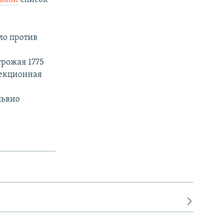
ло против
урожая 1775
лекционная
львио
.