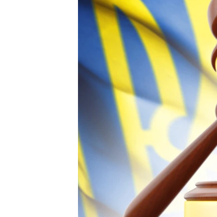
ПОБЕДИТЕЛЕЙ НЕ СУДЯТ?
КРЫМ.НЕПОКОРЕННЫЙ
ELIFBE
УКРАИНСКАЯ ПРОБЛЕМА КРЫМА