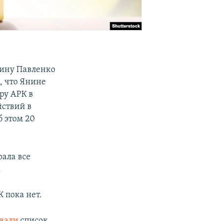
ину Павленко
, что Янине
ру АРК в
йствий в
б этом 20
рала все
.
 пока нет.
вали
список