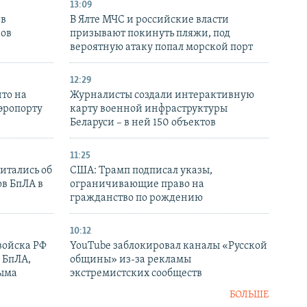
13:09
 в
В Ялте МЧС и российские власти
нов
призывают покинуть пляжи, под
вероятную атаку попал морской порт
12:29
то на
Журналисты создали интерактивную
аэропорту
карту военной инфраструктуры
Беларуси – в ней 150 объектов
11:25
итались об
США: Трамп подписал указы,
ов БпЛА в
ограничивающие право на
гражданство по рождению
10:12
войска РФ
YouTube заблокировал каналы «Русской
 БпЛА,
общины» из-за рекламы
рыма
экстремистских сообществ
БОЛЬШЕ