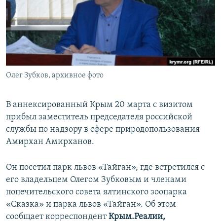
ПРИСОЕДИНЯЙТЕСЬ!
ПОБЕДИТЕЛЕЙ НЕ СУДЯТ?
КРЫМ.НЕПОКОРЕННЫЙ
ELIFBE
УКРАИНСКАЯ ПРОБЛЕМА КРЫМА
Все сайты RFE/RL
Олег Зубков, архивное фото
В аннексированный Крым 20 марта с визитом
прибыл заместитель председателя российской
службы по надзору в сфере природопользования
Амирхан Амирханов.
Он посетил парк львов «Тайган», где встретился с
его владельцем Олегом Зубковым и членами
попечительского совета ялтинского зоопарка
«Сказка» и парка львов «Тайган». Об этом
сообщает корреспондент
Крым.Реалии,