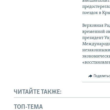
внешнеполити
предостерегл
поездок в Кр
Верховная Ра
временной ок
президент Ук
Международн
незаконными 
экономически
«восстановле
Поделить
ЧИТАЙТЕ ТАКЖЕ:
ТОП-ТЕМА