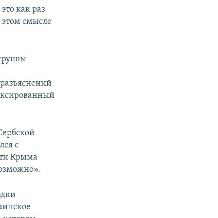
это как раз
В этом смысле
группы
 разъяснений
нексированный
Сербской
лся с
сти Крыма
возможно».
здки
аинское