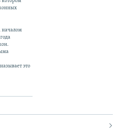
в котором
аконных
а началом
 года
кон.
рыма
называет это