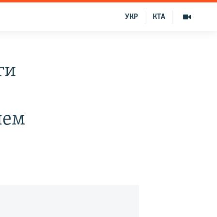
УКР
КТА
ги
лем