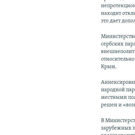
непротекцион
находит откли
это дает доп
Министерство
сербских пар
внешнеполит
относительно
Крым.
Аннексирован
народной пар
местными пол
решен и «воз
В Министерст
зарубежных п