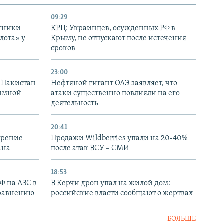
09:29
отники
КРЦ: Украинцев, осужденных РФ в
лота» у
Крыму, не отпускают после истечения
сроков
23:00
и Пакистан
Нефтяной гигант ОАЭ заявляет, что
аимной
атаки существенно повлияли на его
деятельность
20:41
ирение
Продажи Wildberries упали на 20-40%
ана
после атак ВСУ – СМИ
18:53
РФ на АЗС в
В Керчи дрон упал на жилой дом:
сравнению
российские власти сообщают о жертвах
БОЛЬШЕ