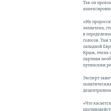
Так он проко
аннексирова
«Их проросси
заплачено, ст
в определенн
голосов. Там 
западной Евр
Крым, очень л
партиям необ
путинским ре
Эксперт заме
политических
децентрализа
«Что касаетс
противодейст