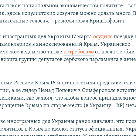
истской национальной экономической политике – вот 
к, здесь популистских лозунгов можно делать много. 
олнительные голоса», – резюмировал Криштафович.
 иностранных дел Украины 17 марта
осудило
поездку 
ламентариев в аннексированный Крым. Украинское
ическое ведомство также
потребовало
от посла Сербии
 визита группы депутатов сербского парламента в ан
ный Россией Крым 16 марта посетили представители 
тии, а ее лидер Ненад Попович в Симферополе встрети
итиками, где заявил, что якобы вопрос принадлежно
вращение Крыма на старое место (в Украину – КР) не
ве иностранных дел Украины ранее заявляли, что пое
олитиков в Крым не имеют статуса официальных. Укр