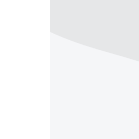
ПОБЕДИТЕЛЕЙ НЕ СУДЯТ?
КРЫМ.НЕПОКОРЕННЫЙ
ELIFBE
УКРАИНСКАЯ ПРОБЛЕМА КРЫМА