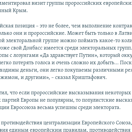
мментировал визит группы пророссийских европейских
нный Крым.
йская позиция – это не более, чем выполнение контрак
олько они и пророссийские. Может быть только в Латв
ой электоральной группе можно поймать какое-то кол
тоже свой Донбасс имеется среди электоральных групп.
опы с лозунгами «Да здравствует Путин», который окк
егко потерять голоса и очень сложно их добыть... Пос
ходимы деньги, они легко покупаемы различными р
жимом, и другими», – сказал Криштафович.
тил, что если пророссийские высказывания некоторых
 партий Европы не популярны, то популистские выска
ции Евросоюза весьма успешны среди электората.
я противодействия централизации Европейского Союза
вия единым европейским правилам, противодействия