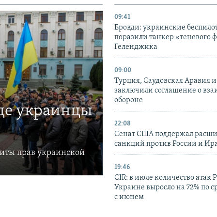
09:41
Бровди: украинские беспил
поразили танкер «теневого ф
Геленджика
09:00
Турция, Саудовская Аравия 
заключили соглашение о вз
обороне
где украинцы
22:08
Сенат США поддержал расш
санкций против России и Ир
щиты прав украинской
19:46
CIR: в июле количество атак 
Украине выросло на 72% по 
с июнем