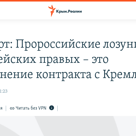
рт: Пророссийские лозун
ейских правых – это
нение контракта с Крем
1:23
ся
Читать без VPN