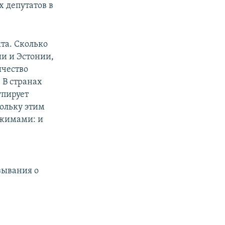
 депутатов в
та. Сколько
ии и Эстонии,
ичество
 В странах
упирует
кольку этим
ежимами: и
зывания о
,