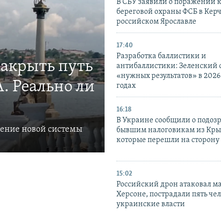
В СБУ заявили о поражении 
береговой охраны ФСБ в Керч
российском Ярославле
17:40
Разработка баллистики и
закрыть путь
антибаллистики: Зеленский
«нужных результатов» в 2026
. Реально ли
годах
16:18
В Украине сообщили о подоз
ление новой системы
бывшим налоговикам из Кры
которые перешли на сторону
15:02
Российский дрон атаковал м
Херсоне, пострадали пять чел
украинские власти