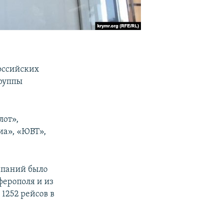
оссийских
группы
лот»,
иа», «ЮВТ»,
мпаний было
мферополя и из
 1252 рейсов в