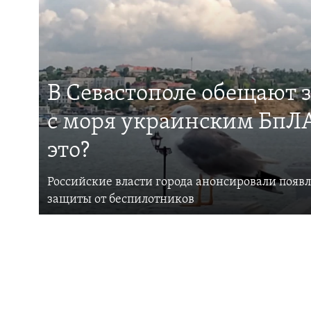
В Севастополе обещают 
с моря украинским БпЛА
это?
Российские власти города анонсировали появ
защиты от беспилотников