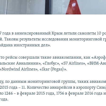
17 года в аннексированный Крым летали самолеты 10 р
. Таковы результаты исследования мониторинговой 
йдана иностранных дел».
что рейсы совершали такие авиакомпании, как «Аэроф
альские Авиалинии», «Глобус», «S7 Airlines», «ВИМ-Ав
«Nordwind Airlines», «Ikar (Pegas)».
ду, по данным мониторинговой группы, таких авиако
е 2015 года – 11. Количество авиарейсов в аэропорту Си
о 1246 – в феврале 2015 года, 1756 в феврале 2016 года и
года.