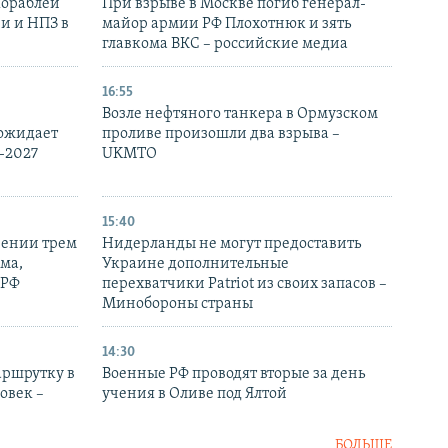
кораблей
При взрыве в Москве погиб генерал-
и и НПЗ в
майор армии РФ Плохотнюк и зять
главкома ВКС – российские медиа
16:55
Возле нефтяного танкера в Ормузском
 ожидает
проливе произошли два взрыва –
-2027
UKMTO
15:40
рении трем
Нидерланды не могут предоставить
ма,
Украине дополнительные
 РФ
перехватчики Patriot из своих запасов –
Минобороны страны
14:30
аршрутку в
Военные РФ проводят вторые за день
овек –
учения в Оливе под Ялтой
БОЛЬШЕ