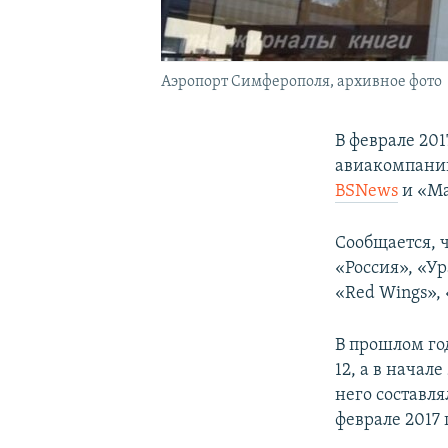
Аэропорт Симферополя, архивное фото
В феврале 20
авиакомпаний
BSNews
и «Ма
Сообщается, 
«Россия», «Ур
«Red Wings», 
В прошлом го
12, а в начал
него составлял
феврале 2017 