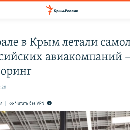
рале в Крым летали само
ссийских авиакомпаний 
оринг
3:28
ся
Читать без VPN