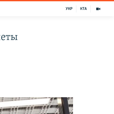
УКР
КТА
леты
–