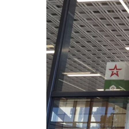
ПОБЕДИТЕЛЕЙ НЕ СУДЯТ?
КРЫМ.НЕПОКОРЕННЫЙ
ELIFBE
УКРАИНСКАЯ ПРОБЛЕМА КРЫМА