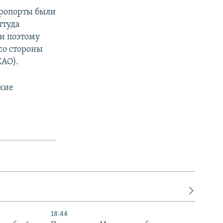
эропорты были
ттуда
и поэтому
со стороны
АО).
кие
18:44