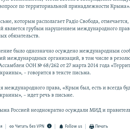
 вопросе по территориальной принадлежности Крыма»
сьме, которым располагает Радіо Свобода, отмечается,
й является грубым нарушением международного прав
х обязательств.
ление было однозначно осуждено международным соо
ий международных организаций, в том числе в резол
Ассамблеи ООН № 68/262 от 27 марта 2014 года «Терри
краины», – говорится в тексте письма.
я международного права, «Крым был, есть и всегда буд
краины», – идет речь в письме.
ма Россией неоднократно осуждали МИД и правитель
ся
Читать без VPN
Follow us
Печать