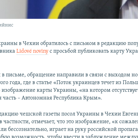
бийнис
краины в Чехии обратилось с письмом в редакцию поп
евника
Lidové noviny
с просьбой публиковать карту Укр
я в письме, обращение направили в связи с выходом н
того года, где в статье «Поток украинцев течет из Пол
 изображение карты Украины, «на котором отсутствуе
 часть – Автономная Республика Крым».
едакцию чешской газеты посол Украины в Чехии Евген
 частности, отмечает, что это изображение, «к сожал
ли бессознательно, играет на руку российской пропага
юбую возможность, чтобы ввести в заблуждение межд