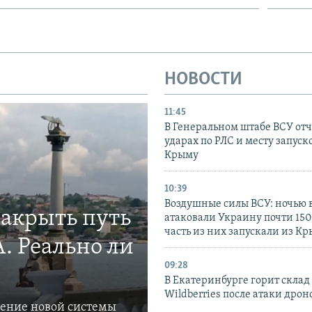
НОВОСТИ
11:45
В Генеральном штабе ВСУ отч
ударах по РЛС и месту запуск
Крыму
10:39
Воздушные силы ВСУ: ночью 
закрыть путь
атаковали Украину почти 150
часть из них запускали из К
. Реально ли
09:28
В Екатеринбурге горит склад
Wildberries после атаки дрон
ление новой системы