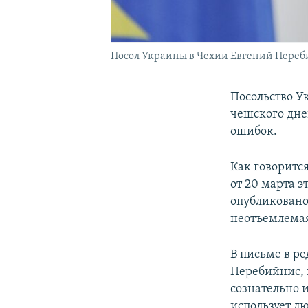
Посол Украины в Чехии Евгений Пере
Посольство У
чешского дн
ошибок.
Как говоритс
от 20 марта э
опубликовано
неотъемлемая
В письме в р
Перебийнис, в
сознательно и
использует л