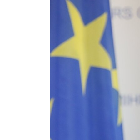
ПОБЕДИТЕЛЕЙ НЕ СУДЯТ?
КРЫМ.НЕПОКОРЕННЫЙ
ELIFBE
УКРАИНСКАЯ ПРОБЛЕМА КРЫМА