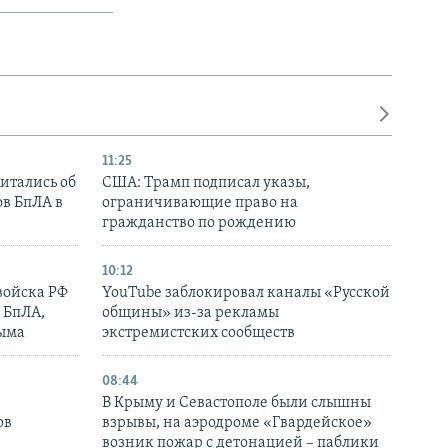
11:25
итались об
США: Трамп подписал указы,
ов БпЛА в
ограничивающие право на
гражданство по рождению
10:12
войска РФ
YouTube заблокировал каналы «Русской
 БпЛА,
общины» из-за рекламы
рыма
экстремистских сообществ
08:44
В Крыму и Севастополе были слышны
ов
взрывы, на аэродроме «Гвардейское»
возник пожар с детонацией – паблики