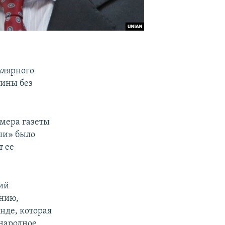
улярного
аины без
омера газеты
ьши» было
т ее
ий
ению,
нде, которая
ународное