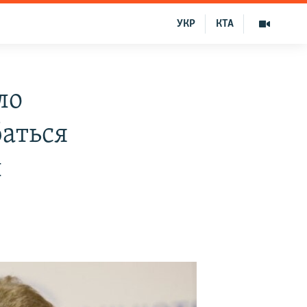
УКР
КТА
ло
аться
ы