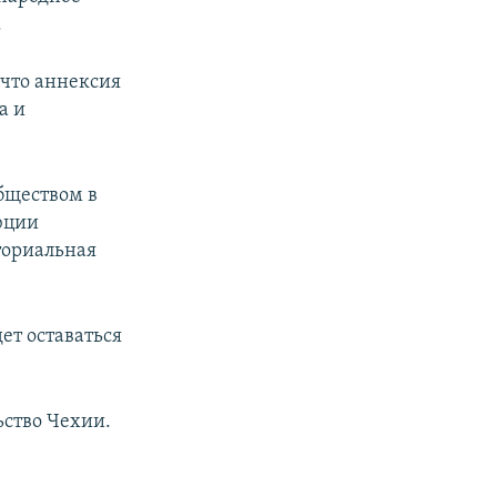
.
 что аннексия
а и
бществом в
юции
ториальная
ет оставаться
ство Чехии.