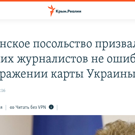
нское посольство призва
их журналистов не ошиб
бражении карты Украин
:16
ся
Читать без VPN