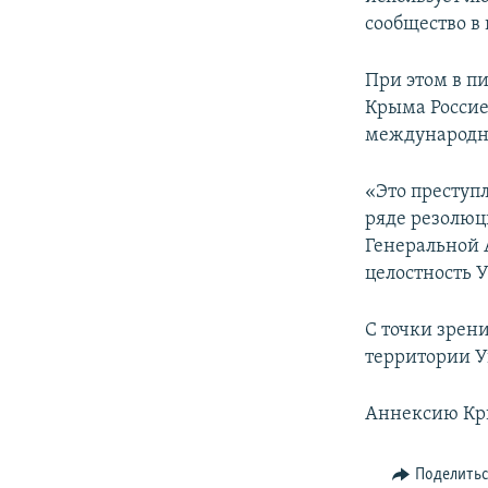
сообщество в
При этом в пи
Крыма Россие
международны
«Это преступ
ряде резолюц
Генеральной 
целостность У
С точки зрени
территории У
Аннексию Кры
Поделить