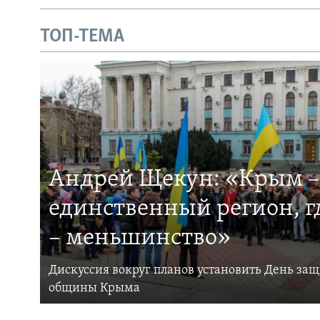
ТОП-ТЕМА
Андрей Щекун: «Крым –
единственный регион, 
– меньшинство»
Дискуссия вокруг планов установить День за
общины Крыма