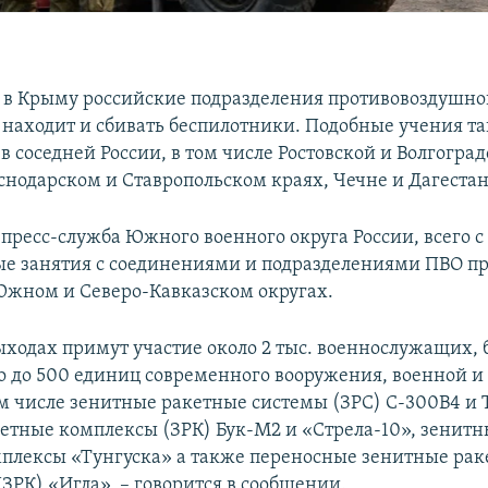
 в Крыму российские подразделения противовоздушн
я находит и сбивать беспилотники. Подобные учения т
в соседней России, в том числе Ростовской и Волгогра
аснодарском и Ставропольском краях, Чечне и Дагестан
пресс-служба Южного военного округа России, всего с
ые занятия с соединениями и подразделениями ПВО пр
Южном и Северо-Кавказском округах.
ыходах примут участие около 2 тыс. военнослужащих, 
о до 500 единиц современного вооружения, военной и
ом числе зенитные ракетные системы (ЗРС) С-300В4 и 
етные комплексы (ЗРК) Бук-М2 и «Стрела-10», зенит
плексы «Тунгуска» а также переносные зенитные ра
ЗРК) «Игла», – говорится в сообщении.