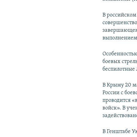
В российском
совершенство
завершающем 
выполнением 
Особенностью
боевых стре
беспилотные 
В Крыму 20 м
России с боев
проводится «
войск». В уче
задействован
В Генштабе 