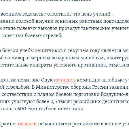
 военном ведомстве отметили, что цель учений –
вание полевой выучки зенитных ракетных подраздел
этапе полевых выходов проведут тактические учения
зачетных боевых стрельб.
 боевой учебы зенитчиков в текущем году является в
льб по малоразмерным воздушным мишеням, имитир
летательные аппараты условного противника, отметили
арта на полигоне Опук
начались
командно-штабные у
ой стрельбой. В Министерстве обороны России заявили
в соответствии с планом боевой подготовки Воздушно-
ниях участвуют более 2,5 тысяч российских десантнико
о около 600 единиц боевой техники.
Украины
назвали
незаконными российские военные уче