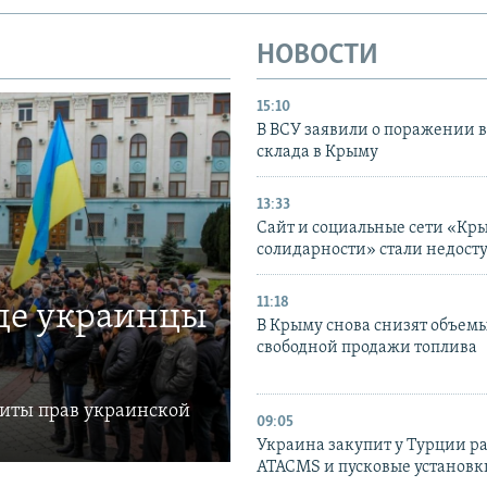
НОВОСТИ
15:10
В ВСУ заявили о поражении 
склада в Крыму
13:33
Сайт и социальные сети «Кр
солидарности» стали недост
11:18
где украинцы
В Крыму снова снизят объем
свободной продажи топлива
щиты прав украинской
09:05
Украина закупит у Турции р
ATACMS и пусковые установ