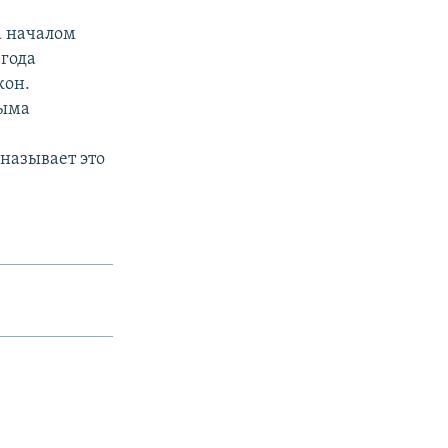
а началом
 года
кон.
рыма
называет это