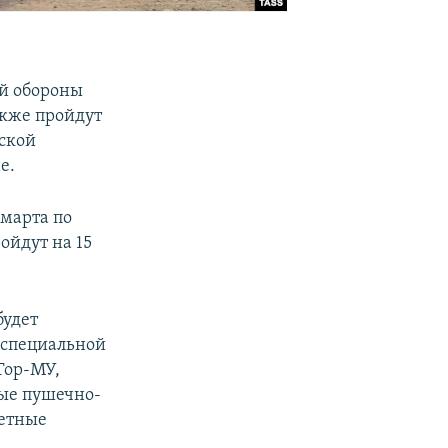
ой обороны
акже пройдут
дской
е.
 марта по
ойдут на 15
будет
 специальной
Тор-МУ,
ные пушечно-
кетные