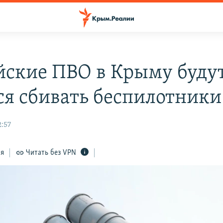
йские ПВО в Крыму буду
ся сбивать беспилотники
2:57
ся
Читать без VPN