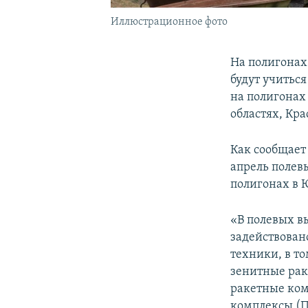
Иллюстрационное фото
На полигонах
будут учитьс
на полигонах 
областях, Кр
Как сообщает 
апрель полев
полигонах в 
«В полевых в
задействован
техники, в т
зенитные рак
ракетные ком
комплексы (П