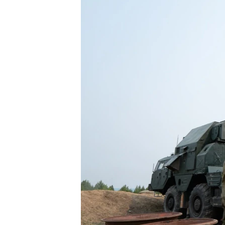
ПОБЕДИТЕЛЕЙ НЕ СУДЯТ?
КРЫМ.НЕПОКОРЕННЫЙ
ELIFBE
УКРАИНСКАЯ ПРОБЛЕМА КРЫМА