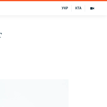
УКР
КТА
т