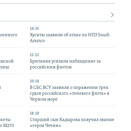
14:15
военного
Хуситы заявили об атаке на НПЗ Saudi
Aramco
12:22
ымской
Британия усилила наблюдение за
упны
российским флотом
10:14
ы
В СБС ВСУ заявили о поражении трех
судов российского «теневого флота» в
Черном море
18:10
акеты
Старший сын Кадырова получил звание
ки M270
«героя Чечни»