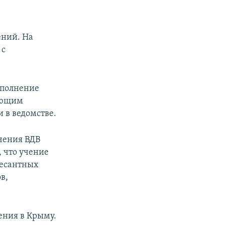
ений. На
 с
ыполнение
ующим
 в ведомстве.
чения ВДВ
, что учение
десантных
в,
ния в Крыму.