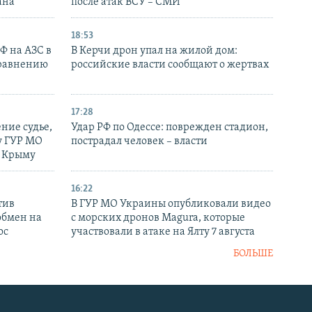
ана
после атак ВСУ – СМИ
18:53
РФ на АЗС в
В Керчи дрон упал на жилой дом:
сравнению
российские власти сообщают о жертвах
17:28
ние судье,
Удар РФ по Одессе: поврежден стадион,
у ГУР МО
пострадал человек – власти
в Крыму
16:22
тив
В ГУР МО Украины опубликовали видео
обмен на
с морских дронов Magura, которые
ос
участвовали в атаке на Ялту 7 августа
БОЛЬШЕ