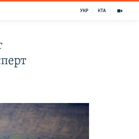
УКР
КТА
т
сперт