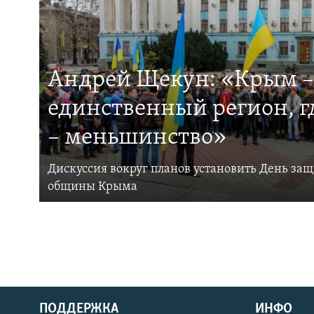
Андрей Щекун: «Крым –
единственный регион, 
– меньшинство»
Дискуссия вокруг планов установить День за
общины Крыма
ПОДДЕРЖКА
ИНФО