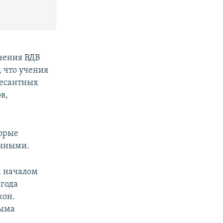
чения ВДВ
, что учения
десантных
в,
торые
онными.
а началом
 года
кон.
рыма