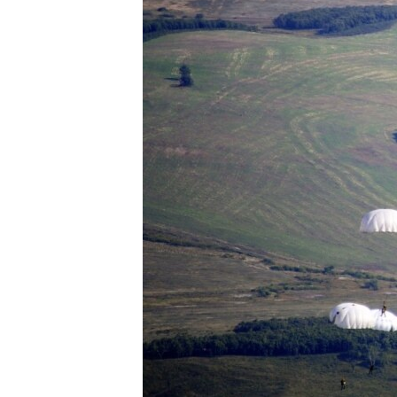
ПОБЕДИТЕЛЕЙ НЕ СУДЯТ?
КРЫМ.НЕПОКОРЕННЫЙ
ELIFBE
УКРАИНСКАЯ ПРОБЛЕМА КРЫМА