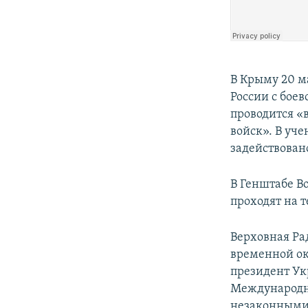
В Крыму 20 м
России с боев
проводится «
войск». В уче
задействован
В Генштабе 
проходят на 
Верховная Ра
временной ок
президент Ук
Международн
незаконными 