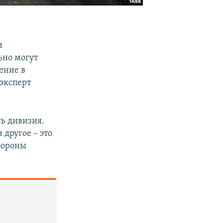
и
ьно могут
ение в
эксперт
ь дивизия.
 другое – это
бороны