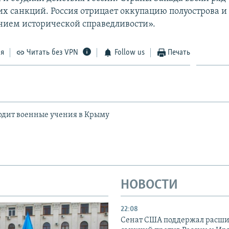
х санкций. Россия отрицает оккупацию полуострова и 
нием исторической справедливости».
ся
Читать без VPN
Follow us
Печать
одит военные учения в Крыму
НОВОСТИ
22:08
Сенат США поддержал расш