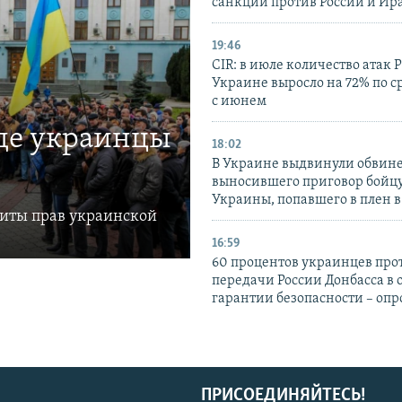
санкций против России и Ир
19:46
CIR: в июле количество атак 
Украине выросло на 72% по 
с июнем
где украинцы
18:02
В Украине выдвинули обвине
выносившего приговор бойц
Украины, попавшего в плен 
щиты прав украинской
16:59
60 процентов украинцев про
передачи России Донбасса в 
гарантии безопасности – опр
ПРИСОЕДИНЯЙТЕСЬ!