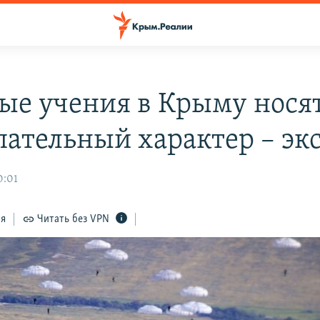
ые учения в Крыму нося
пательный характер – эк
0:01
ся
Читать без VPN