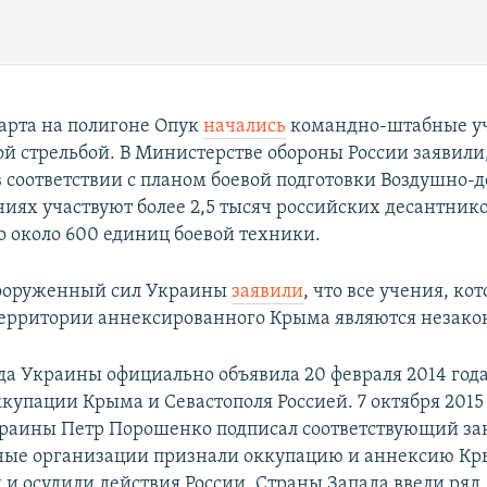
арта на полигоне Опук
начались
командно-штабные у
ой стрельбой. В Министерстве обороны России заявили
в соответствии с планом боевой подготовки Воздушно-
ниях участвуют более 2,5 тысяч российских десантнико
о около 600 единиц боевой техники.
Вооруженный сил Украины
заявили
, что все учения, ко
территории аннексированного Крыма являются незак
да Украины официально объявила 20 февраля 2014 год
купации Крыма и Севастополя Россией. 7 октября 2015
раины Петр Порошенко подписал соответствующий за
ые организации признали оккупацию и аннексию К
и осудили действия России. Страны Запада ввели ряд