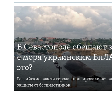
В Севастополе обещают 
с моря украинским БпЛА
это?
Российские власти города анонсировали появ
защиты от беспилотников