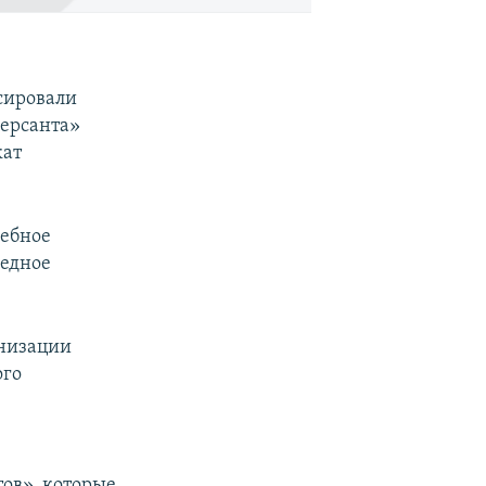
сировали
версанта»
кат
дебное
редное
анизации
ого
ов», которые