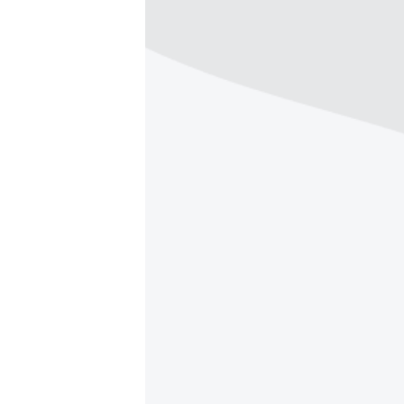
ПОБЕДИТЕЛЕЙ НЕ СУДЯТ?
КРЫМ.НЕПОКОРЕННЫЙ
ELIFBE
УКРАИНСКАЯ ПРОБЛЕМА КРЫМА