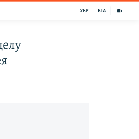
УКР
КТА
делу
ея