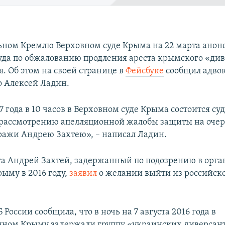
ьном Кремлю Верховном суде Крыма на 22 марта анон
уда по обжалованию продления ареста крымского «ди
. Об этом на своей странице в
Фейсбуке
сообщил адво
 Алексей Ладин.
7 года в 10 часов в Верховном суде Крыма состоится су
 рассмотрению апелляционной жалобы защиты на оче
ражи Андрею Захтею», – написал Ладин.
та Андрей Захтей, задержанный по подозрению в орг
ыму в 2016 году,
заявил
о желании выйти из российск
Б России сообщила, что в ночь на 7 августа 2016 года в
ном Крыму задержали группу «украинских диверсант