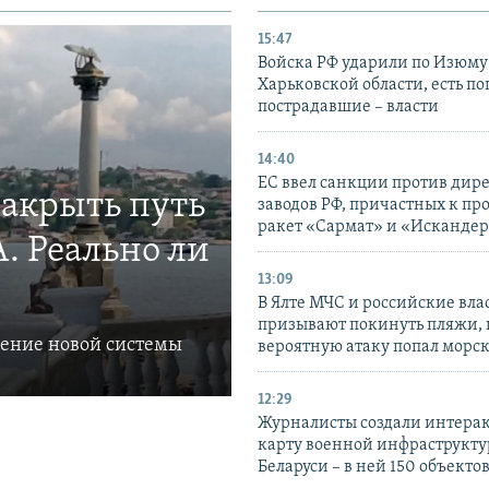
15:47
Войска РФ ударили по Изюму
Харьковской области, есть п
пострадавшие – власти
14:40
ЕС ввел санкции против дир
закрыть путь
заводов РФ, причастных к пр
ракет «Сармат» и «Исканде
. Реально ли
13:09
В Ялте МЧС и российские вла
призывают покинуть пляжи, 
ление новой системы
вероятную атаку попал морс
12:29
Журналисты создали интера
карту военной инфраструкт
Беларуси – в ней 150 объекто