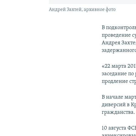
Андрей Захтей, архивное фото
В подконтрол
проведение с
Андрея Захтея
задержанного
«22 марта 201
заседание по
продление ст
В начале мар
диверсий в Кр
гражданства.
10 августа ФС
аннексирован