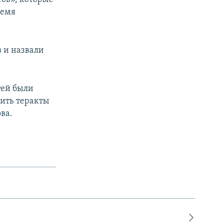
ремя
 и назвали
тей были
ить теракты
ва.