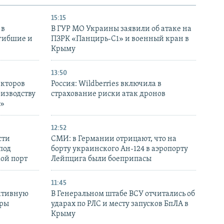
15:15
 в
В ГУР МО Украины заявили об атаке на
огибшие и
ПЗРК «Панцирь-С1» и военный кран в
Крыму
13:50
екторов
Россия: Wildberries включила в
оизводству
страхование риски атак дронов
р»
12:52
сти
СМИ: в Германии отрицают, что на
под
борту украинского Ан-124 в аэропорту
кой порт
Лейпцига были боеприпасы
11:45
ктивную
В Генеральном штабе ВСУ отчитались об
уры
ударах по РЛС и месту запусков БпЛА в
в
Крыму