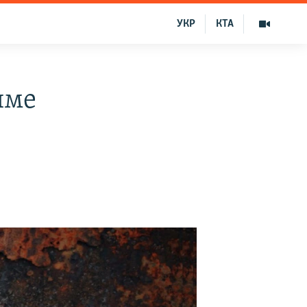
УКР
КТА
име