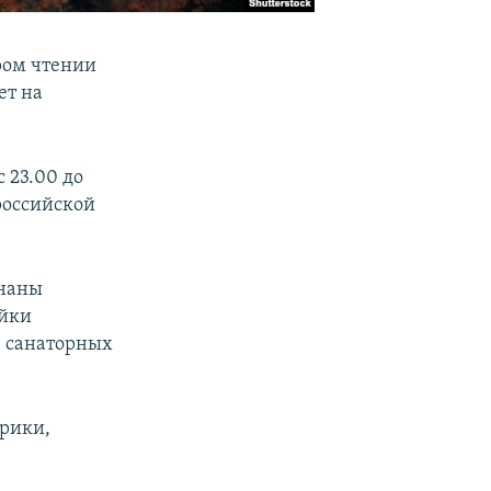
ром чтении
ет на
 23.00 до
 российской
знаны
ойки
, санаторных
рики,
.