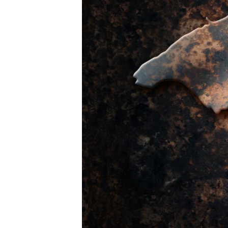
ПОБЕДИТЕЛЕЙ НЕ СУДЯТ?
КРЫМ.НЕПОКОРЕННЫЙ
ELIFBE
УКРАИНСКАЯ ПРОБЛЕМА КРЫМА