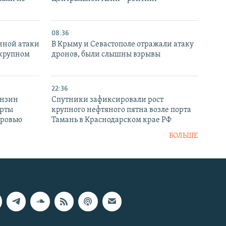
08:36
нной атаки
В Крыму и Севастополе отражали атаку
 крупном
дронов, были слышны взрывы
22:36
ензин
Спутники зафиксировали рост
ерты
крупного нефтяного пятна возле порта
оровью
Тамань в Краснодарском крае РФ
БОЛЬШЕ