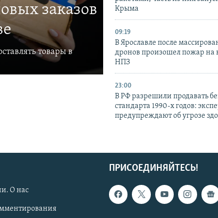
овых заказов
Крыма
ве
09:19
В Ярославле после массирова
ставлять товары в
дронов произошел пожар на
НПЗ
23:00
В РФ разрешили продавать б
стандарта 1990-х годов: эксп
предупреждают об угрозе зд
ПРИСОЕДИНЯЙТЕСЬ!
и. О нас
омментирования