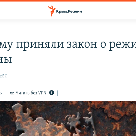
му приняли закон о реж
ны
2:50
ся
Читать без VPN