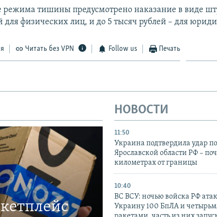
 режима тишины предусмотрено наказание в виде штр
 для физических лиц, и до 5 тысяч рублей – для юрид
ся
Читать без VPN
Follow us
Печать
НОВОСТИ
11:50
Украина подтвердила удар по
Ярославской области РФ – поч
километрах от границы
10:40
ВС ВСУ: ночью войска РФ ата
ркетплейс
Украину 100 БпЛА и четырьм
ракетами, часть из них запус