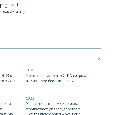
афа до 1
ических лиц.
11:15
 НПЗ в
Трамп заявил, что в США «огромное
ти в 700
количество боеприпасов»
10:11
ковали
Казахстан вновь стал самым
я
процветающим государством
кали из
Центральной Азии – рейтинг