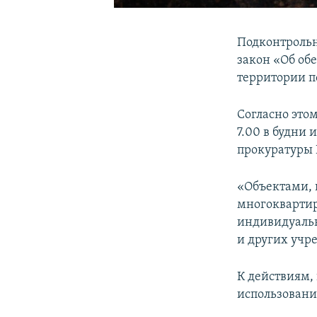
Подконтрольн
закон «Об об
территории п
Согласно это
7.00 в будни 
прокуратуры
«Объектами, 
многоквартир
индивидуальн
и других учр
К действиям,
использовани