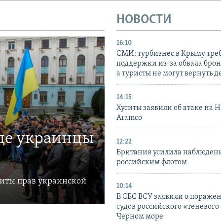
НОВОСТИ
16:10
СМИ: турбизнес в Крыму тре
поддержки из-за обвала бро
а туристы не могут вернуть д
14:15
Хуситы заявили об атаке на 
Aramco
где украинцы
12:22
Британия усилила наблюдени
российским флотом
щиты прав украинской
10:14
В СБС ВСУ заявили о пораже
судов российского «теневого 
Черном море