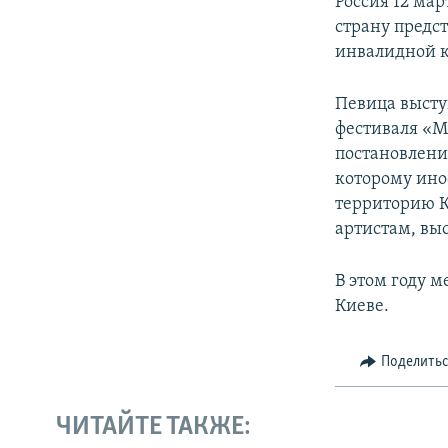
Россия 12 ма
страну предст
инвалидной к
Певица высту
фестиваля «М
постановлени
которому ино
территорию К
артистам, вы
В этом году 
Киеве.
Поделить
ЧИТАЙТЕ ТАКЖЕ: