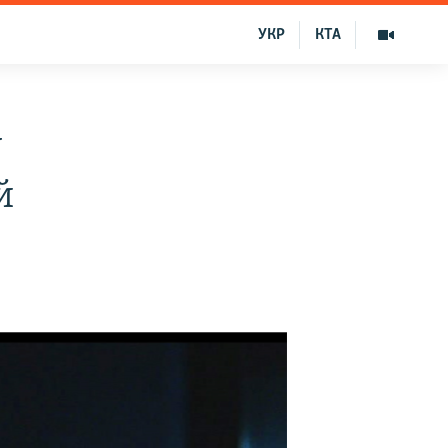
УКР
КТА
у
й