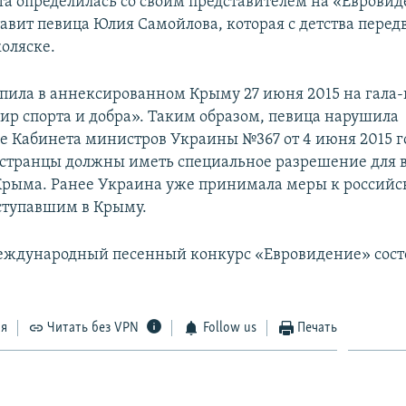
рта определилась со своим представителем на «Евровид
авит певица Юлия Самойлова, которая с детства перед
оляске.
пила в аннексированном Крыму 27 июня 2015 на гала
ир спорта и добра». Таким образом, певица нарушила
е Кабинета министров Украины №367 от 4 июня 2015 го
странцы должны иметь специальное разрешение для в
рыма. Ранее Украина уже принимала меры к россий
ступавшим в Крыму.
международный песенный конкурс «Евровидение» сост
ся
Читать без VPN
Follow us
Печать