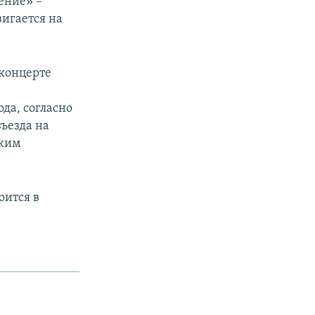
ение» –
вигается на
-концерте
да, согласно
ъезда на
ским
оится в