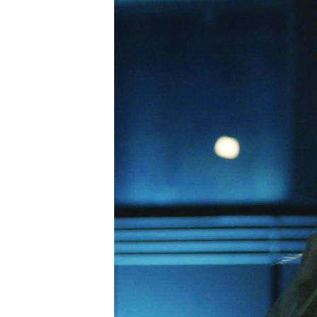
ПОБЕДИТЕЛЕЙ НЕ СУДЯТ?
КРЫМ.НЕПОКОРЕННЫЙ
ELIFBE
УКРАИНСКАЯ ПРОБЛЕМА КРЫМА