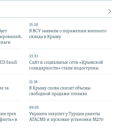
15:10
бует
В ВСУ заявили о поражении военного
нирований,
склада в Крыму
еньги
13:33
НПЗ Saudi
Сайт и социальные сети «Крымской
солидарности» стали недоступны
11:18
е за
В Крыму снова снизят объемы
свободной продажи топлива
09:05
нии трех
Украина закупит у Турции ракеты
флота» в
ATACMS и пусковые установки M270