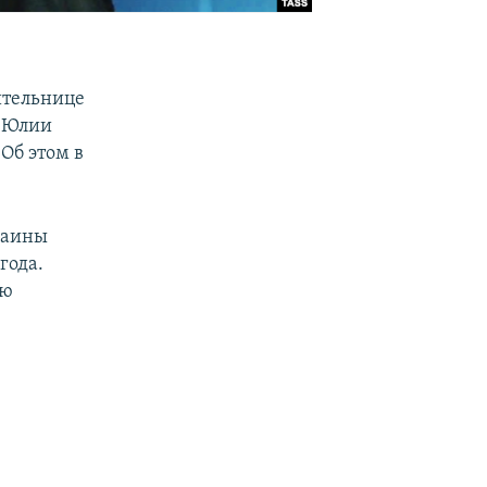
ительнице
» Юлии
Об этом в
раины
года.
ею