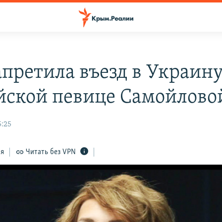
апретила въезд в Украин
йской певице Самойлово
5:25
ся
Читать без VPN