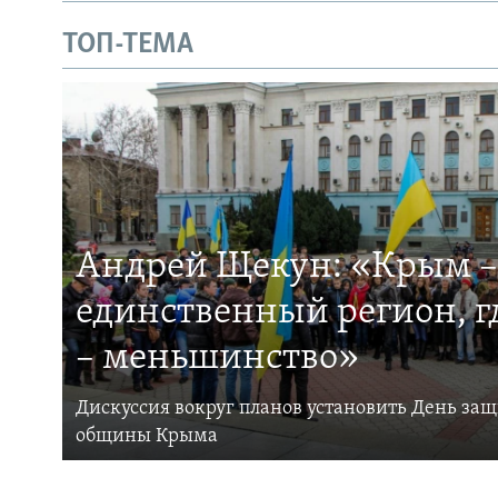
ТОП-ТЕМА
Андрей Щекун: «Крым –
единственный регион, 
– меньшинство»
Дискуссия вокруг планов установить День за
общины Крыма