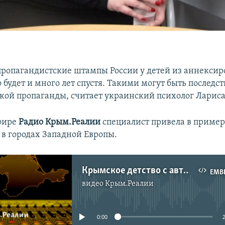
ропагандистские штампы России у детей из аннексир
будет и много лет спустя. Такими могут быть последст
кой пропаганды, считает украинский психолог Ларис
фире
Радио Крым.Реалии
специалист привела в приме
 в городах Западной Европы.
Крымское детство с автоматом. Как Россия учит новую родину любить в Черном море?
EMB
видео
Крым.Реалии
No media source currently available
0:00