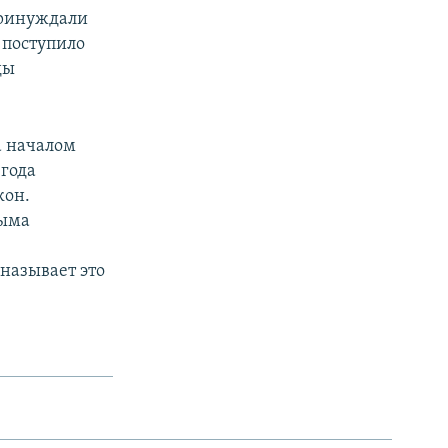
принуждали
 поступило
ды
а началом
 года
кон.
рыма
называет это