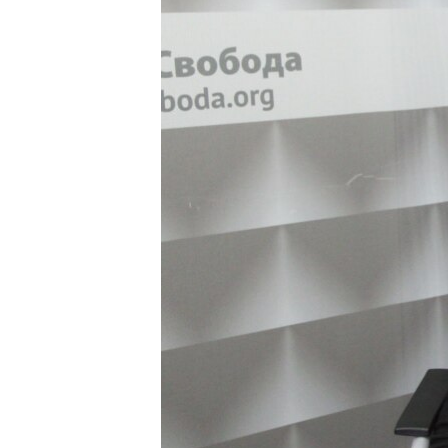
ПОБЕДИТЕЛЕЙ НЕ СУДЯТ?
КРЫМ.НЕПОКОРЕННЫЙ
ELIFBE
УКРАИНСКАЯ ПРОБЛЕМА КРЫМА