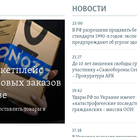
НОВОСТИ
23:00
В РФ разрешили продавать б
стандарта 1990-х годов: эксп
предупреждают об угрозе зд
21:27
До 10 лет лишения свободы г
ркетплейс
участнику «Самообороны Се
– Прокуратура АРК
овых заказов
19:42
ве
Удары РФ по Украине имеют
«катастрофические последст
ставлять товары в
гражданских – миссия ООН
17:18