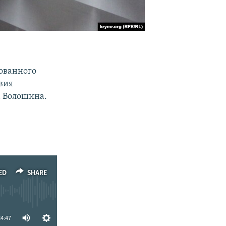
ованного
вия
а Волошина.
р
ED
SHARE
24:47