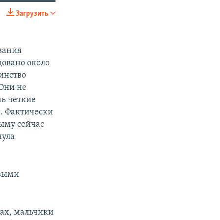
Загрузить
SHARE
ования
овано около
шинство
 Они не
нь четкие
. Фактически
рыму сейчас
нула
овыми
ках, мальчики