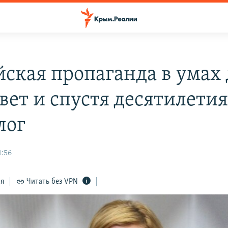
йская пропаганда в умах
вет и спустя десятилетия
лог
1:56
ся
Читать без VPN