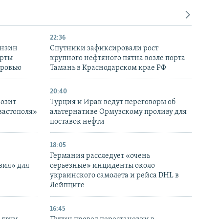
22:36
ензин
Спутники зафиксировали рост
ерты
крупного нефтяного пятна возле порта
оровью
Тамань в Краснодарском крае РФ
20:40
розит
Турция и Ирак ведут переговоры об
вастополя»
альтернативе Ормузскому проливу для
поставок нефти
18:05
Германия расследует «очень
вия» для
серьезные» инциденты около
украинского самолета и рейса DHL в
Лейпциге
16:45