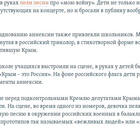
 в руках
пели песни
про «мою войну». Дети не только 
сутствующих на концерте, но и бросали в публику воо
азднованию аннексии также привлекли школьников. 
рнутая в российский триколор, в стихотворной форме в
атившую Крым.
школе учащихся выстроили на сцене, в руках у детей 
«Крым – это Россия». На фоне российского флага дети 
менты аннексии.
ле перед подконтрольными Кремлю депутатами Крыма
и. На сцене, во время одного из номеров, девочка пел
ую песню в окружении российских военных в балакла
 прототипов так называемых «вежливых людей» или 