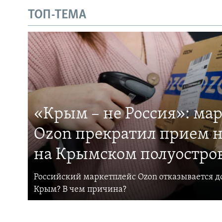
ТОП-ТЕМА
«Крым – не Россия»: ма
Ozon прекратил прием н
на Крымском полуостро
Российский маркетплейс Ozon отказывается до
Крым? В чем причина?