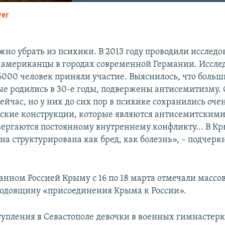
yer
EMBED
жно убрать из психики. В 2013 году проводили исслед
американцы в городах современной Германии. Исслед
 6000 человек приняли участие. Выяснилось, что боль
ые родились в 30-е годы, подвержены антисемитизму.
йчас, но у них до сих пор в психике сохранились оче
ские конструкции, которые являются антисемитскими
вергаются постоянному внутреннему конфликту... В К
на структурирована как бред, как болезнь», – подчерк
анном Россией Крыму с 16 по 18 марта отмечали масс
одовщину «присоединения Крыма к России».
тупления в Севастополе девочки в военных гимнастер