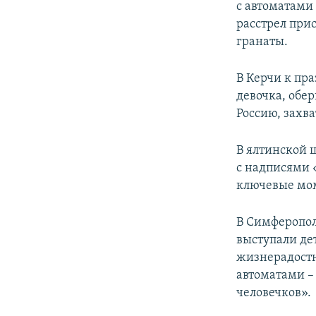
с автоматами
расстрел при
гранаты.
В Керчи к пр
девочка, обе
Россию, захв
В ялтинской 
с надписями 
ключевые мо
В Симферопо
выступали дет
жизнерадостн
автоматами –
человечков».