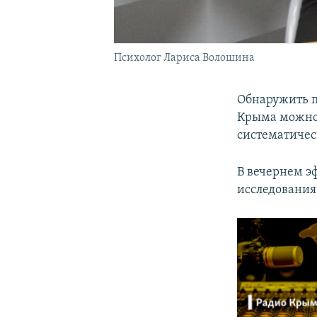
Психолог Лариса Волошина
Обнаружить п
Крыма можно 
систематичес
В вечернем э
исследования