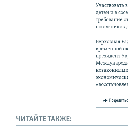
Участвовать 
детей и в со
требование о
школьников д
Верховная Ра
временной ок
президент Ук
Международн
незаконными 
экономически
«восстановле
Поделить
ЧИТАЙТЕ ТАКЖЕ: