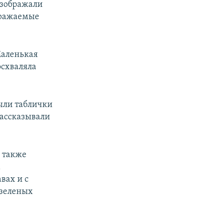
изображали
бражаемые
Маленькая
осхваляла
были таблички
рассказывали
 также
а
вах и с
«зеленых