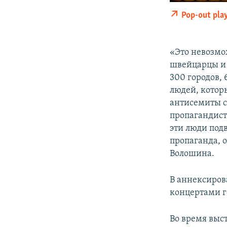
Pop-out pla
«Это невозмо
швейцарцы и 
300 городов,
людей, котор
антисемиты се
пропагандист
эти люди под
пропаганда, о
Волошина.
В аннексиров
концертами г
Во время выс