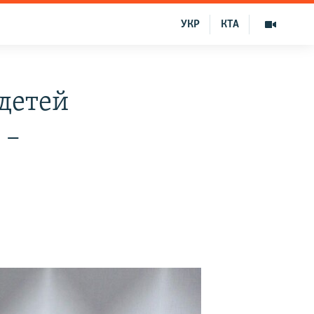
УКР
КТА
 детей
 –