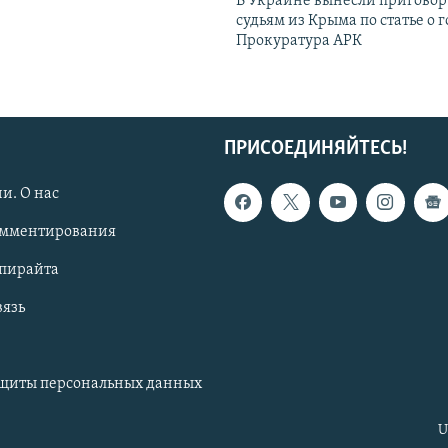
В Украине вынесли приговор
судьям из Крыма по статье о 
Прокуратура АРК
ПРИСОЕДИНЯЙТЕСЬ!
и. О нас
омментирования
опирайта
вязь
ащиты персональных данных
U