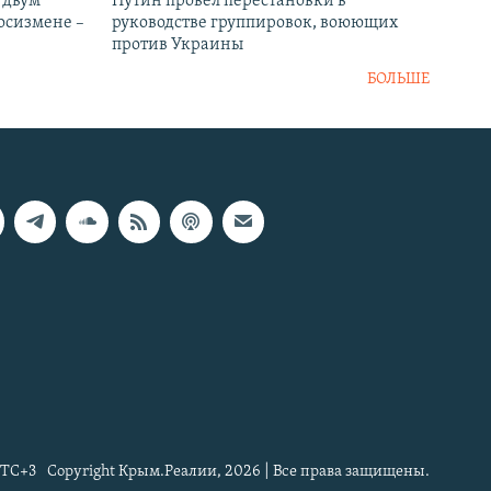
 двум
Путин провел перестановки в
госизмене –
руководстве группировок, воюющих
против Украины
БОЛЬШЕ
TC+3
Copyright Крым.Реалии, 2026 | Все права защищены.