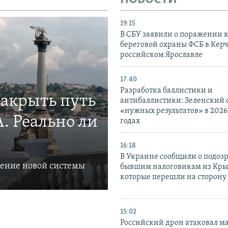
19:15
В СБУ заявили о поражении 
береговой охраны ФСБ в Керч
российском Ярославле
17:40
Разработка баллистики и
закрыть путь
антибаллистики: Зеленский
«нужных результатов» в 2026
. Реально ли
годах
16:18
В Украине сообщили о подоз
ление новой системы
бывшим налоговикам из Кры
которые перешли на сторону
15:02
Российский дрон атаковал м