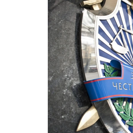
ПОБЕДИТЕЛЕЙ НЕ СУДЯТ?
КРЫМ.НЕПОКОРЕННЫЙ
ELIFBE
УКРАИНСКАЯ ПРОБЛЕМА КРЫМА