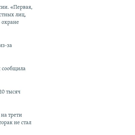
сии. «Первая,
стных лиц,
 охране
из-за
и сообщила
20 тысяч
 на трети
торак не стал