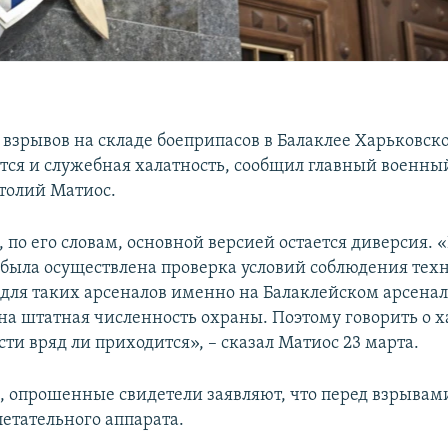
 взрывов на складе боеприпасов в Балаклее Харьковск
тся и служебная халатность, сообщил главный военны
толий Матиос.
, по его словам, основной версией остается диверсия.
е была осуществлена проверка условий соблюдения тех
 для таких арсеналов именно на Балаклейском арсенале
на штатная численность охраны. Поэтому говорить о х
ти вряд ли приходится», – сказал Матиос 23 марта.
м, опрошенные свидетели заявляют, что перед взрыва
летательного аппарата.