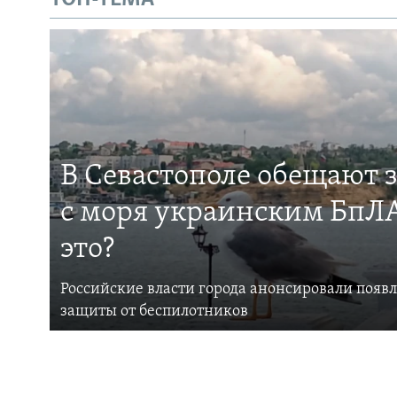
В Севастополе обещают 
с моря украинским БпЛА
это?
Российские власти города анонсировали появ
защиты от беспилотников