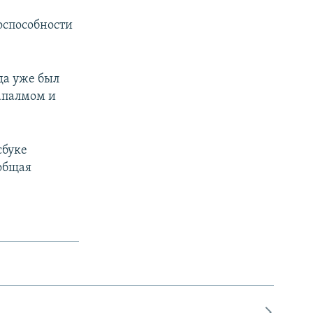
оспособности
да уже был
апалмом и
сбуке
 общая