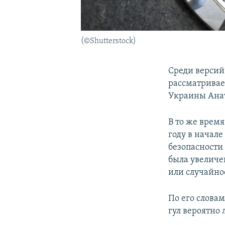
(©Shutterstock)
Среди версий
рассматривае
Украины Ана
В то же время
году в начал
безопасности
была увеличе
или случайнос
По его слова
гул вероятно 