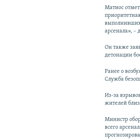
Матиос отмет
приоритетная
выполнивших 
арсенала», – 
Он также зая
детонации бо
Ранее о возб
Служба безоп
Из-за взрывов
жителей бли
Министр обор
всего арсенал
прогнозирова