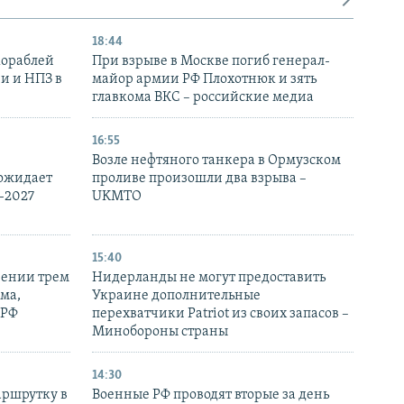
18:44
кораблей
При взрыве в Москве погиб генерал-
и и НПЗ в
майор армии РФ Плохотнюк и зять
главкома ВКС – российские медиа
16:55
Возле нефтяного танкера в Ормузском
 ожидает
проливе произошли два взрыва –
-2027
UKMTO
15:40
рении трем
Нидерланды не могут предоставить
ма,
Украине дополнительные
 РФ
перехватчики Patriot из своих запасов –
Минобороны страны
14:30
аршрутку в
Военные РФ проводят вторые за день