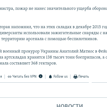
нистра, пожар не нанес значительного ущерба оборон
орак напомнил, что на этих складах в декабре 2015 го
 диверсанты использовали зажигательные снаряды с н
а территорию арсенала с помощью беспилотников.
й военный прокурор Украины Анатолий Матиос в Фей
на артскладах хранятся 138 тысяч тонн боеприпасов, а
ала составляет 368 гектаров.
ся
Читать без VPN
Follow us
Печать
НОВОСТИ