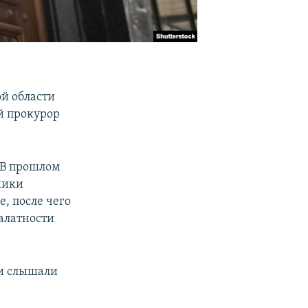
ой области
й прокурор
 «В прошлом
ники
, после чего
алатности
ми слышали