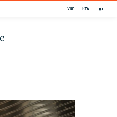
УКР
КТА
е