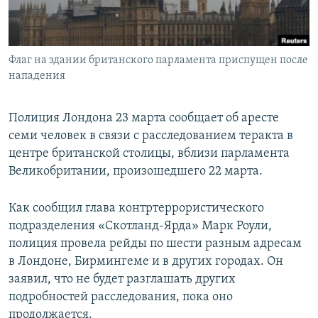
ПРИСОЕДИНЯЙТЕСЬ!
ПОБЕДИТЕЛЕЙ НЕ СУДЯТ?
КРЫМ.НЕПОКОРЕННЫЙ
Флаг на здании британского парламента приспущен после
ELIFBE
нападения
УКРАИНСКАЯ ПРОБЛЕМА КРЫМА
Все сайты RFE/RL
Полиция Лондона 23 марта сообщает об аресте
семи человек в связи с расследованием теракта в
центре британской столицы, вблизи парламента
Великобритании, произошедшего 22 марта.
Как сообщил глава контртеррористического
подразделения «Скотланд-Ярда» Марк Роули,
полиция провела рейды по шести разным адресам
в Лондоне, Бирмингеме и в других городах. Он
заявил, что не будет разглашать других
подробностей расследования, пока оно
продолжается.