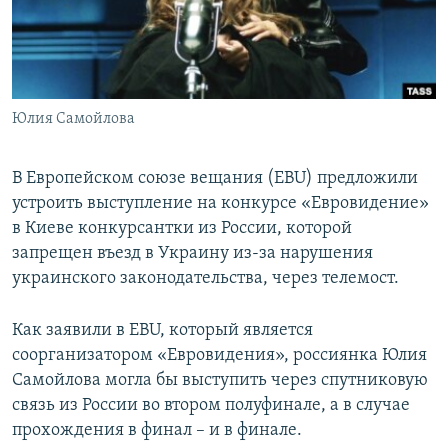
ПРИСОЕДИНЯЙТЕСЬ!
ПОБЕДИТЕЛЕЙ НЕ СУДЯТ?
КРЫМ.НЕПОКОРЕННЫЙ
ELIFBE
Юлия Самойлова
УКРАИНСКАЯ ПРОБЛЕМА КРЫМА
Все сайты RFE/RL
В Европейском союзе вещания (EBU) предложили
устроить выступление на конкурсе «Евровидение»
в Киеве конкурсантки из России, которой
запрещен въезд в Украину из-за нарушения
украинского законодательства, через телемост.
Как заявили в EBU, который является
соорганизатором «Евровидения», россиянка Юлия
Самойлова могла бы выступить через спутниковую
связь из России во втором полуфинале, а в случае
прохождения в финал – и в финале.