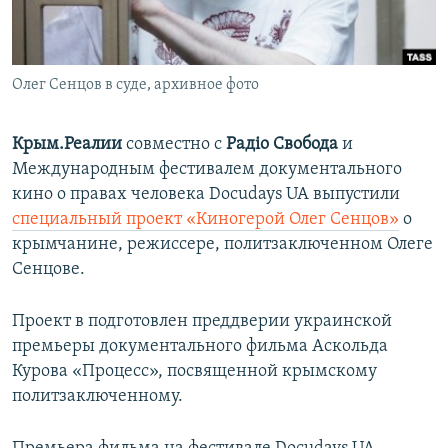
ПРИСОЕДИНЯЙТЕСЬ!
ПОБЕДИТЕЛЕЙ НЕ СУДЯТ?
КРЫМ.НЕПОКОРЕННЫЙ
Олег Сенцов в суде, архивное фото
ELIFBE
УКРАИНСКАЯ ПРОБЛЕМА КРЫМА
Крым.Реалии
совместно с
Радiо Свобода
и
Все сайты RFE/RL
Международным фестивалем документального
кино о правах человека Docudays UA выпустили
специальный проект «Киногерой Олег Сенцов»
о
крымчанине, режиссере, политзаключенном Олеге
Сенцове.
Проект в подготовлен преддверии украинской
премьеры документального фильма Аскольда
Курова «Процесс», посвященной крымскому
политзаключенному.