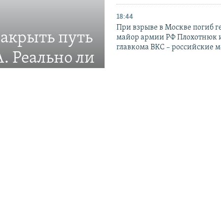
18:44
При взрыве в Москве погиб г
закрыть путь
майор армии РФ Плохотнюк и
главкома ВКС – российские 
. Реально ли
16:55
Возле нефтяного танкера в 
ление новой системы
проливе произошли два взры
UKMTO
15:40
Нидерланды не могут предос
Украине дополнительные
перехватчики Patriot из своих
Минобороны страны