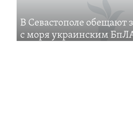
В Севастополе обещают 
Все сайты RFE/RL
с моря украинским БпЛА
это?
Российские власти города анонсировали появ
защиты от беспилотников