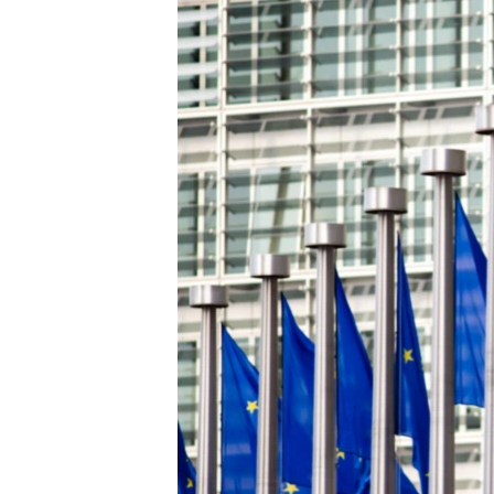
ПОБЕДИТЕЛЕЙ НЕ СУДЯТ?
КРЫМ.НЕПОКОРЕННЫЙ
ELIFBE
УКРАИНСКАЯ ПРОБЛЕМА КРЫМА