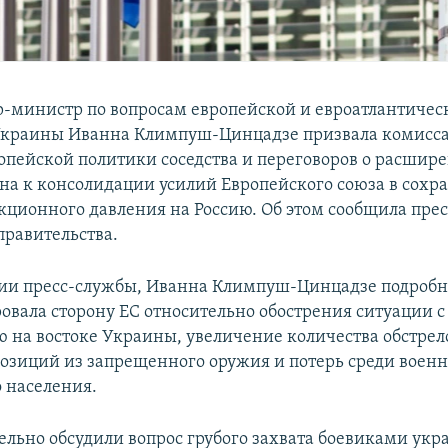
-министр по вопросам европейской и евроатлантичес
краины Иванна Климпуш-Цинцадзе призвала комисса
опейской политики соседства и переговоров о расшир
на к консолидации усилий Европейского союза в сохр
кционного давления на Россию. Об этом сообщила пре
правительства.
ии пресс-службы, Иванна Климпуш-Цинцадзе подробн
вала сторону ЕС относительно обострения ситуации с
ю на востоке Украины, увеличение количества обстрел
озиций из запрещенного оружия и потерь среди воен
 населения.
ельно обсудили вопрос грубого захвата боевиками ук