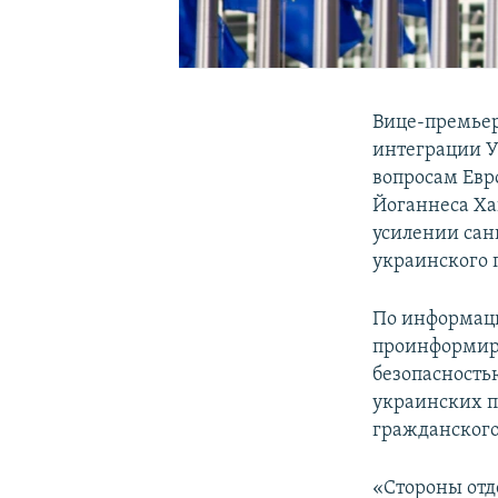
Вице-премьер
интеграции У
вопросам Евр
Йоганнеса Ха
усилении сан
украинского 
По информац
проинформиро
безопасность
украинских п
гражданского
«Стороны отд