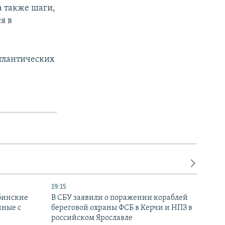
а также шаги,
я в
атлантических
19:15
бинские
В СБУ заявили о поражении кораблей
нные с
береговой охраны ФСБ в Керчи и НПЗ в
российском Ярославле