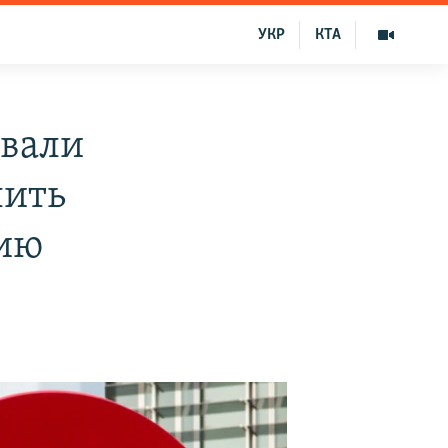
УКР
КТА
звали
лить
сию