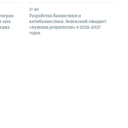
17:40
енерал-
Разработка баллистики и
 зять
антибаллистики: Зеленский ожидает
медиа
«нужных результатов» в 2026-2027
годах
16:18
Ормузском
В Украине сообщили о подозрении трем
ва –
бывшим налоговикам из Крыма,
которые перешли на сторону РФ
15:02
тавить
Российский дрон атаковал маршрутку в
Херсоне, пострадали пять человек –
 запасов –
украинские власти
БОЛЬШЕ