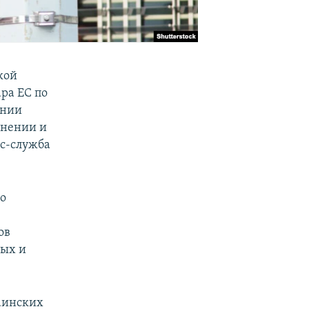
кой
ра ЕС по
ении
анении и
сс-служба
о
ов
ных и
раинских