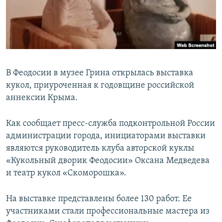
ПРИСОЕДИНЯЙТЕСЬ!
ПОБЕДИТЕЛЕЙ НЕ СУДЯТ?
КРЫМ.НЕПОКОРЕННЫЙ
ELIFBE
УКРАИНСКАЯ ПРОБЛЕМА КРЫМА
В Феодосии в музее Грина открылась выставка
Все сайты RFE/RL
кукол, приуроченная к годовщине российской
аннексии Крыма.
Как сообщает пресс-служба подконтрольной России
администрации города, инициаторами выставки
являются руководитель клуба авторской куклы
«Кукольный дворик Феодосии» Оксана Медведева
и театр кукол «Скоморошка».
На выставке представлены более 130 работ. Ее
участниками стали профессиональные мастера из