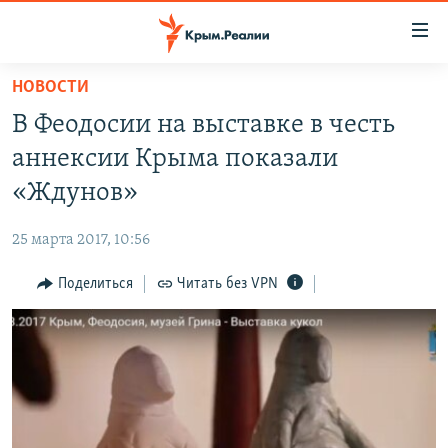
Доступность
ссылки
Вернуться
НОВОСТИ
к
НОВОСТИ
В Феодосии на выставке в честь
основному
СПЕЦПРОЕКТЫ
содержанию
аннексии Крыма показали
ВОДА
Вернутся
ГРУЗ 200
«Ждунов»
к
ИСТОРИЯ
КАРТА ВОЕННЫХ ОБЪЕКТОВ КРЫМА
главной
25 марта 2017, 10:56
ЕЩЕ
11 ЛЕТ ОККУПАЦИИ КРЫМА. 11 ИСТОРИЙ СОПРОТИВЛЕНИЯ
навигации
Вернутся
Поделиться
Читать без VPN
РАДІО СВОБОДА
ИНТЕРАКТИВ
к
КАК ОБОЙТИ БЛОКИРОВКУ
ИНФОГРАФИКА
поиску
ТЕЛЕПРОЕКТ КРЫМ.РЕАЛИИ
Українською
СОВЕТЫ ПРАВОЗАЩИТНИКОВ
Qırımtatar
ПРОПАВШИЕ БЕЗ ВЕСТИ