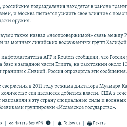
м, российские подразделения находятся в районе гран
вией, и Москва пытается усилить свое влияние с пом
одажи оружия.
гаузер также назвал «неопровержимой» связь между Р
й из мощных ливийских вооруженных групп Халифой
 информагентства AFP и Reuters сообщили, что Россия
а базе в западной части Египта, на расстоянии около 1
т границы с Ливией. Россия опровергла эти сообщения
е свержения в 2011 году режима диктатора Муамара К
 количество сил пытаются добиться власти. США в теч
т направили в эту страну специальные силы и военных
 боевиками группировки «Исламское государство».
ся
Читать без VPN
Follow us
Печать