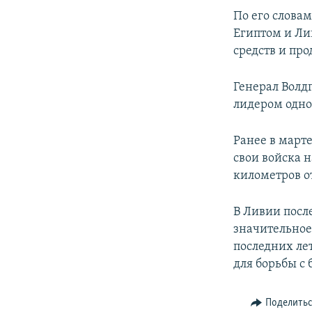
ПОБЕДИТЕЛЕЙ НЕ СУДЯТ?
По его слова
КРЫМ.НЕПОКОРЕННЫЙ
Египтом и Ли
средств и пр
ELIFBE
УКРАИНСКАЯ ПРОБЛЕМА КРЫМА
Генерал Волд
лидером одно
Ранее в марте
свои войска н
километров о
В Ливии посл
значительное
последних ле
для борьбы с
Поделить