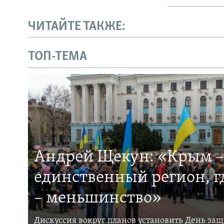
ЧИТАЙТЕ ТАКЖЕ:
ТОП-ТЕМА
Андрей Щекун: «Крым –
единственный регион, 
– меньшинство»
Дискуссия вокруг планов установить День за