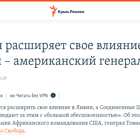
я расширяет свое влияни
 – американский генера
2:19
ся
Читать без VPN
тся расширить свое влияние в Ливии, а Соединенные 
юдают за этим с «большой обеспокоенностью». Об это
ьник Африканского командования США, генерал Томас
іо Свобода
.