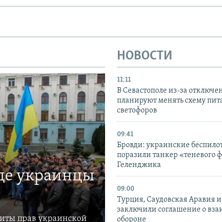
НОВОСТИ
11:11
В Севастополе из-за отключе
планируют менять схему пит
светофоров
09:41
Бровди: украинские беспил
поразили танкер «теневого ф
Геленджика
где украинцы
09:00
Турция, Саудовская Аравия 
заключили соглашение о вз
щиты прав украинской
обороне