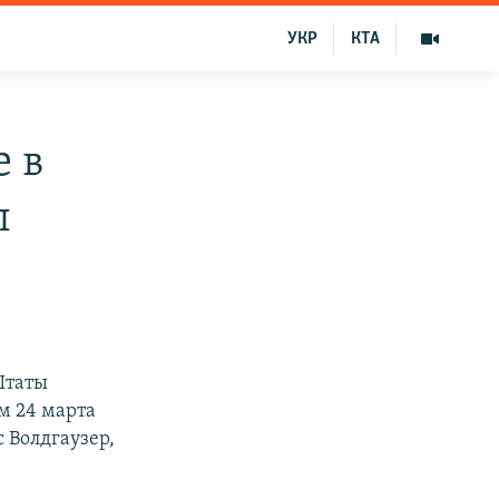
УКР
КТА
е в
л
Штаты
м 24 марта
 Волдгаузер,