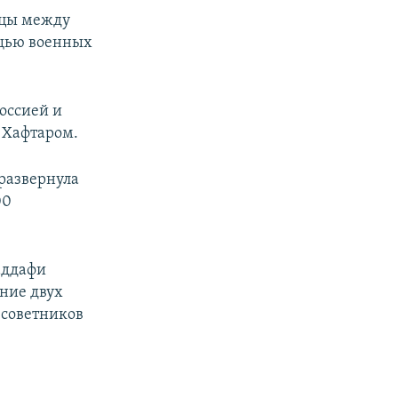
ицы между
ощью военных
оссией и
 Хафтаром.
 развернула
00
.
аддафи
ение двух
 советников