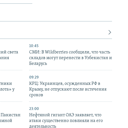
10:45
ний света
СМИ: В Wildberries сообщили, что часть
ания
складов могут перенести в Узбекистан и
Беларусь
09:29
отники
КРЦ: Украинцев, осужденных РФ в
лота» у
Крыму, не отпускают после истечения
сроков
23:00
и Пакистан
Нефтяной гигант ОАЭ заявляет, что
аимной
атаки существенно повлияли на его
деятельность