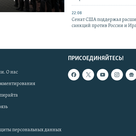
22:08
Сенат США поддержал расш
санкций против России и Ир
ПРИСОЕДИНЯЙТЕСЬ!
и. О нас
омментирования
опирайта
вязь
ащиты персональных данных