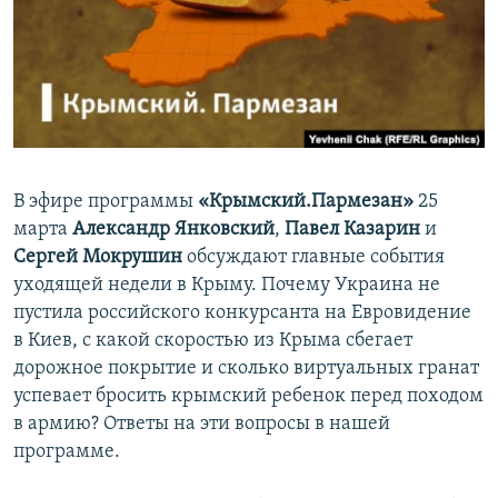
ПРИСОЕДИНЯЙТЕСЬ!
ПОБЕДИТЕЛЕЙ НЕ СУДЯТ?
КРЫМ.НЕПОКОРЕННЫЙ
ELIFBE
УКРАИНСКАЯ ПРОБЛЕМА КРЫМА
Все сайты RFE/RL
В эфире программы
«Крымский.Пармезан»
25
марта
Александр Янковский
,
Павел Казарин
и
Сергей Мокрушин
обсуждают главные события
уходящей недели в Крыму. Почему Украина не
пустила российского конкурсанта на Евровидение
в Киев, с какой скоростью из Крыма сбегает
дорожное покрытие и сколько виртуальных гранат
успевает бросить крымский ребенок перед походом
в армию? Ответы на эти вопросы в нашей
программе.