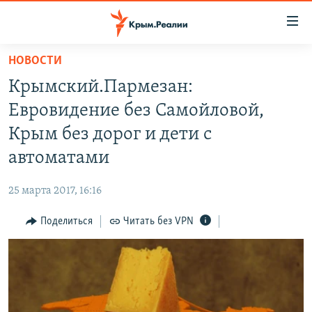
Доступность
ссылки
Вернуться
НОВОСТИ
к
НОВОСТИ
Крымский.Пармезан:
основному
СПЕЦПРОЕКТЫ
содержанию
Евровидение без Самойловой,
ВОДА
Вернутся
ГРУЗ 200
Крым без дорог и дети с
к
ИСТОРИЯ
КАРТА ВОЕННЫХ ОБЪЕКТОВ КРЫМА
автоматами
главной
ЕЩЕ
11 ЛЕТ ОККУПАЦИИ КРЫМА. 11 ИСТОРИЙ СОПРОТИВЛЕНИЯ
навигации
25 марта 2017, 16:16
Вернутся
РАДІО СВОБОДА
ИНТЕРАКТИВ
к
Поделиться
Читать без VPN
КАК ОБОЙТИ БЛОКИРОВКУ
ИНФОГРАФИКА
поиску
ТЕЛЕПРОЕКТ КРЫМ.РЕАЛИИ
Українською
СОВЕТЫ ПРАВОЗАЩИТНИКОВ
Qırımtatar
ПРОПАВШИЕ БЕЗ ВЕСТИ