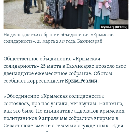
ПРИСОЕДИНЯЙТЕСЬ!
ПОБЕДИТЕЛЕЙ НЕ СУДЯТ?
КРЫМ.НЕПОКОРЕННЫЙ
ELIFBE
На двенадцатом собрании объединения «Крымская
УКРАИНСКАЯ ПРОБЛЕМА КРЫМА
солидарность», 25 марта 2017 года, Бахчисарай
Все сайты RFE/RL
Общественное объединение «Крымская
солидарность» 25 марта в Бахчисарае провело свое
двенадцатое ежемесячное собрание. Об этом
сообщает корреспондент
Крым.Реалии.
«Объединение «Крымская солидарность»
состоялось, про нас узнали, мы звучим. Напомню,
как это было. По инициативе адвокатов крымских
политузников 9 апреля мы собрались впервые в
Севастополе вместе с семьями осужденных. Идея