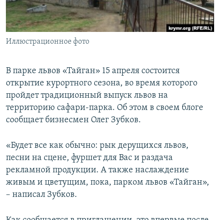
ПРИСОЕДИНЯЙТЕСЬ!
ПОБЕДИТЕЛЕЙ НЕ СУДЯТ?
КРЫМ.НЕПОКОРЕННЫЙ
Иллюстрационное фото
ELIFBE
УКРАИНСКАЯ ПРОБЛЕМА КРЫМА
В парке львов «Тайган» 15 апреля состоится
Все сайты RFE/RL
открытие курортного сезона, во время которого
пройдет традиционный выпуск львов на
территорию сафари-парка. Об этом в своем блоге
сообщает бизнесмен Олег Зубков.
«Будет все как обычно: рык дерущихся львов,
песни на сцене, фуршет для Вас и раздача
рекламной продукции. А также наслаждение
живым и цветущим, пока, парком львов «Тайган»,
– написал Зубков.