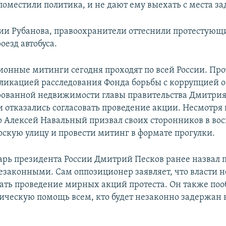
 поместили политика, и не дают ему выехать с места з
и Рубанова, правоохранители оттеснили протестующ
оезд автобуса.
онные митинги сегодня проходят по всей России. Про
бликацией расследования Фонда борьбы с коррупцией о
ованной недвижимости главы правительства Дмитрия
 отказались согласовать проведение акции. Несмотря н
 Алексей Навальный призвал своих сторонников в во
рскую улицу и провести митинг в формате прогулки.
арь президента России Дмитрий Песков ранее назвал
езаконными. Сам оппозиционер заявляет, что власти 
ать проведение мирных акций протеста. Он также по
ическую помощь всем, кто будет незаконно задержан