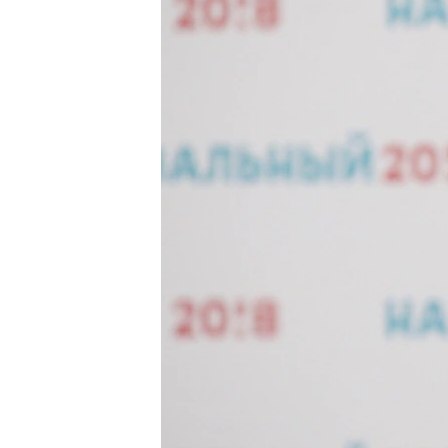
ПОБЕДИТЕЛЕЙ НЕ СУДЯТ?
КРЫМ.НЕПОКОРЕННЫЙ
ELIFBE
УКРАИНСКАЯ ПРОБЛЕМА КРЫМА