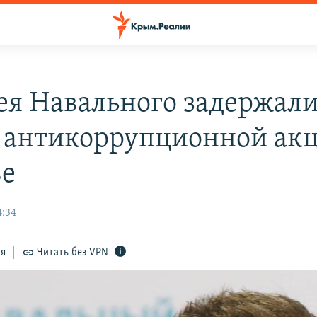
ея Навального задержали
 антикоррупционной акц
е
4:34
ся
Читать без VPN