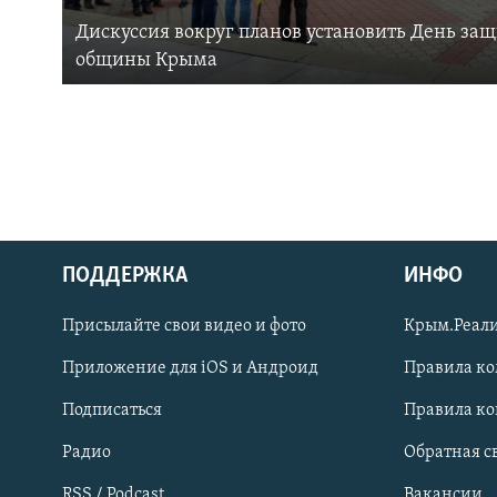
Дискуссия вокруг планов установить День за
общины Крыма
ПОДДЕРЖКА
ИНФО
Українською
Присылайте свои видео и фото
Крым.Реали
Qırımtatar
Приложение для iOS и Андроид
Правила к
Подписаться
Правила к
ПРИСОЕДИНЯЙТЕСЬ!
Радио
Обратная с
RSS / Podcast
Вакансии