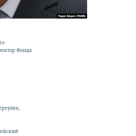
го
ректор Фонда
ереулка,
цейский