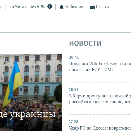
ся
Читать без VPN
Follow us
Печать
НОВОСТИ
20:41
Продажи Wildberries упали н
после атак ВСУ – СМИ
18:53
В Керчи дрон упал на жилой 
российские власти сообщают
где украинцы
17:28
Удар РФ по Одессе: поврежде