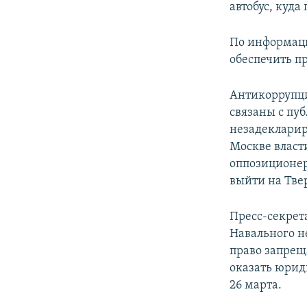
автобус, куда
По информаци
обеспечить пр
Антикоррупци
связаны с пу
незадекларир
Москве власти
оппозиционер
выйти на Тве
Пресс-секрет
Навального н
право запрещ
оказать юрид
26 марта.