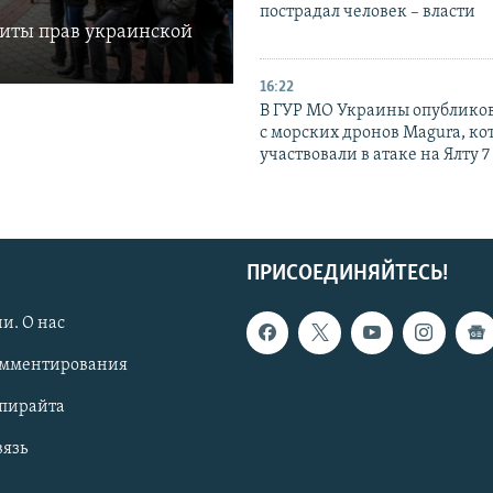
пострадал человек – власти
щиты прав украинской
16:22
В ГУР МО Украины опублико
с морских дронов Magura, ко
участвовали в атаке на Ялту 7
ПРИСОЕДИНЯЙТЕСЬ!
и. О нас
омментирования
опирайта
вязь