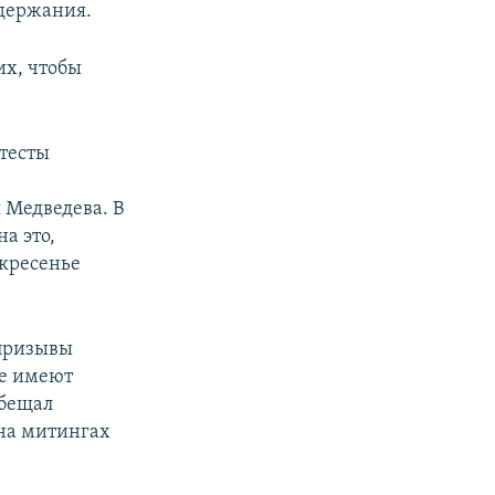
адержания.
их, чтобы
тесты
 Медведева. В
а это,
скресенье
 призывы
не имеют
обещал
 на митингах