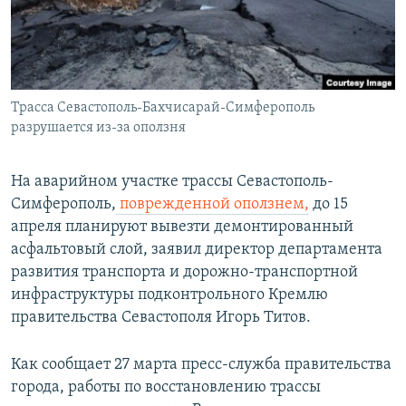
ПРИСОЕДИНЯЙТЕСЬ!
ПОБЕДИТЕЛЕЙ НЕ СУДЯТ?
КРЫМ.НЕПОКОРЕННЫЙ
ELIFBE
Трасса Севастополь-Бахчисарай-Симферополь
УКРАИНСКАЯ ПРОБЛЕМА КРЫМА
разрушается из-за оползня
Все сайты RFE/RL
На аварийном участке трассы Севастополь-
Симферополь,
поврежденной оползнем,
до 15
апреля планируют вывезти демонтированный
асфальтовый слой, заявил директор департамента
развития транспорта и дорожно-транспортной
инфраструктуры подконтрольного Кремлю
правительства Севастополя Игорь Титов.
Как сообщает 27 марта пресс-служба правительства
города, работы по восстановлению трассы