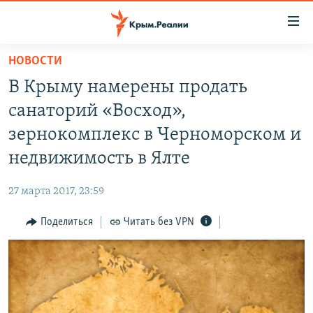
Доступность
ссылки
Вернуться
НОВОСТИ
к
НОВОСТИ
В Крыму намерены продать
основному
СПЕЦПРОЕКТЫ
содержанию
санаторий «Восход»,
ВОДА
Вернутся
ГРУЗ 200
зернокомплекс в Черноморском и
к
ИСТОРИЯ
КАРТА ВОЕННЫХ ОБЪЕКТОВ КРЫМА
недвижимость в Ялте
главной
ЕЩЕ
11 ЛЕТ ОККУПАЦИИ КРЫМА. 11 ИСТОРИЙ СОПРОТИВЛЕНИЯ
навигации
27 марта 2017, 23:59
Вернутся
РАДІО СВОБОДА
ИНТЕРАКТИВ
к
Поделиться
Читать без VPN
КАК ОБОЙТИ БЛОКИРОВКУ
ИНФОГРАФИКА
поиску
ТЕЛЕПРОЕКТ КРЫМ.РЕАЛИИ
Українською
СОВЕТЫ ПРАВОЗАЩИТНИКОВ
Qırımtatar
ПРОПАВШИЕ БЕЗ ВЕСТИ