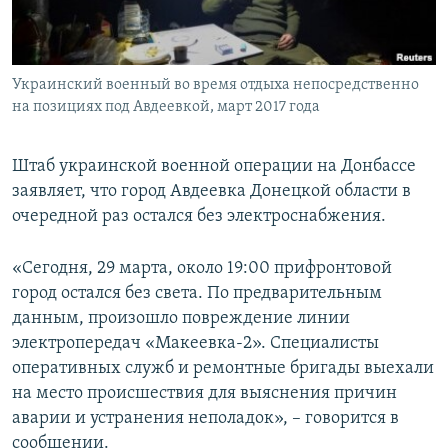
ПРИСОЕДИНЯЙТЕСЬ!
ПОБЕДИТЕЛЕЙ НЕ СУДЯТ?
КРЫМ.НЕПОКОРЕННЫЙ
Украинский военный во время отдыха непосредственно
ELIFBE
на позициях под Авдеевкой, март 2017 года
УКРАИНСКАЯ ПРОБЛЕМА КРЫМА
Все сайты RFE/RL
Штаб украинской военной операции на Донбассе
заявляет, что город Авдеевка Донецкой области в
очередной раз остался без электроснабжения.
«Сегодня, 29 марта, около 19:00 прифронтовой
город остался без света. По предварительным
данным, произошло повреждение линии
электропередач «Макеевка-2». Специалисты
оперативных служб и ремонтные бригады выехали
на место происшествия для выяснения причин
аварии и устранения неполадок», – говорится в
сообщении.