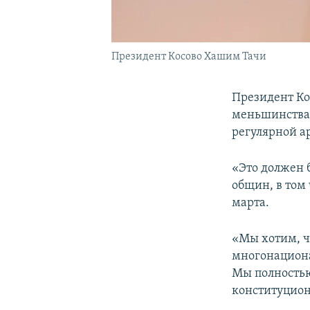
Президент Косово Хашим Тачи
Президент Ко
меньшинствам
регулярной а
«Это должен 
общин, в том
марта.
«Мы хотим, ч
многонациона
Мы полностью
конституцион