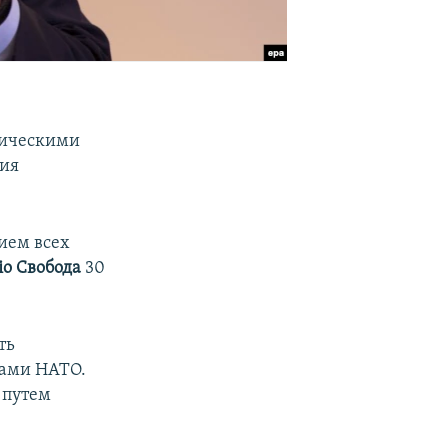
ническими
ния
ием всех
iо Свобода
30
ть
тами НАТО.
 путем