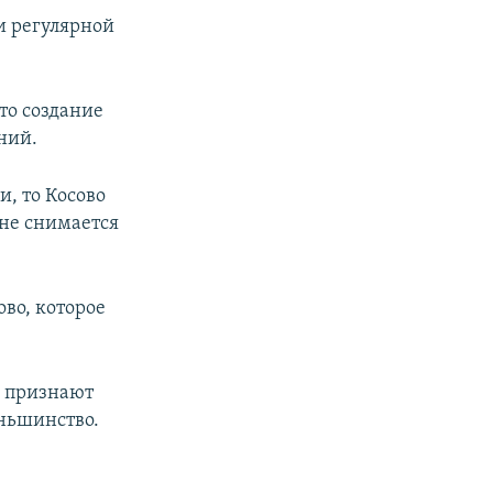
и регулярной
то создание
ний.
, то Косово
 не снимается
во, которое
ю признают
еньшинство.