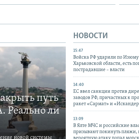
НОВОСТИ
15:47
Войска РФ ударили по Изюму
Харьковской области, есть п
пострадавшие – власти
14:40
ЕС ввел санкции против дир
закрыть путь
заводов РФ, причастных к пр
ракет «Сармат» и «Исканде
. Реально ли
13:09
В Ялте МЧС и российские вла
призывают покинуть пляжи, 
ление новой системы
вероятную атаку попал морс