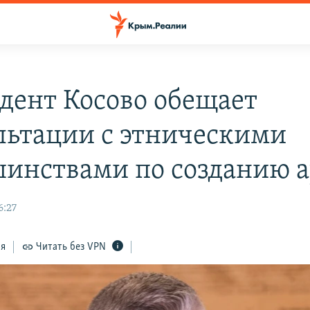
дент Косово обещает
льтации с этническими
инствами по созданию 
6:27
ся
Читать без VPN