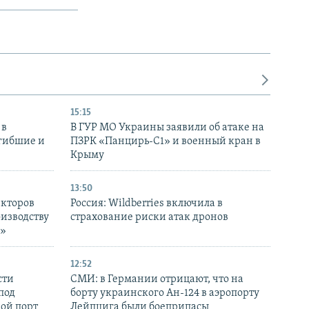
15:15
 в
В ГУР МО Украины заявили об атаке на
огибшие и
ПЗРК «Панцирь-С1» и военный кран в
Крыму
13:50
екторов
Россия: Wildberries включила в
оизводству
страхование риски атак дронов
р»
12:52
сти
СМИ: в Германии отрицают, что на
под
борту украинского Ан-124 в аэропорту
кой порт
Лейпцига были боеприпасы