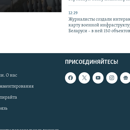
12:29
Журналисты создали интера
карту военной инфраструкт
Беларуси – в ней 150 объекто
ПРИСОЕДИНЯЙТЕСЬ!
и. О нас
омментирования
опирайта
вязь