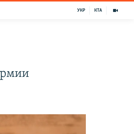
УКР
КТА
армии