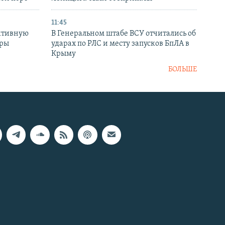
11:45
ктивную
В Генеральном штабе ВСУ отчитались об
уры
ударах по РЛС и месту запусков БпЛА в
в
Крыму
БОЛЬШЕ