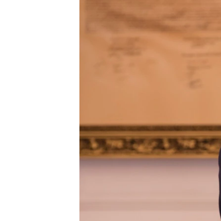
ПОБЕДИТЕЛЕЙ НЕ СУДЯТ?
КРЫМ.НЕПОКОРЕННЫЙ
ELIFBE
УКРАИНСКАЯ ПРОБЛЕМА КРЫМА