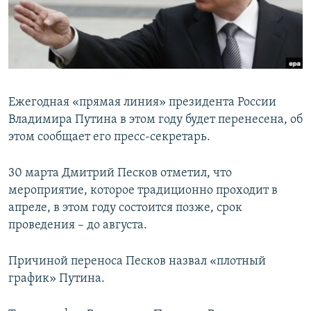
ПРИСОЕДИНЯЙТЕСЬ!
ПОБЕДИТЕЛЕЙ НЕ СУДЯТ?
КРЫМ.НЕПОКОРЕННЫЙ
ELIFBE
УКРАИНСКАЯ ПРОБЛЕМА КРЫМА
Ежегодная «прямая линия» президента России
Все сайты RFE/RL
Владимира Путина в этом году будет перенесена, об
этом сообщает его пресс-секретарь.
30 марта Дмитрий Песков отметил, что
мероприятие, которое традиционно проходит в
апреле, в этом году состоится позже, срок
проведения – до августа.
Причиной переноса Песков назвал «плотный
график» Путина.