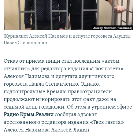
ПРИСОЕДИНЯЙТЕСЬ!
ПОБЕДИТЕЛЕЙ НЕ СУДЯТ?
КРЫМ.НЕПОКОРЕННЫЙ
ELIFBE
Журналист Алексей Назимов и депутат горсовета Алушты
УКРАИНСКАЯ ПРОБЛЕМА КРЫМА
Павел Степанченко
Все сайты RFE/RL
Отказ от приема пищи стал последним «актом
отчаяния» для редактора издания «Твоя газета»
Алексея Назимова и депутата алуштинского
горсовета Павла Степанченко. Однако,
подконтрольные Кремлю правоохранители
продолжают игнорировать этот факт даже на
седьмой день голодовки. Об этом в утреннем эфире
Радио Крым.Реалии
сообщил адвокат
арестованного редактора издания «Твоя газета»
Алексея Назимова Алексей Ладин.